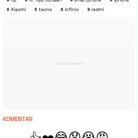
# Xiaomi
# tecno
# infinix
# redmi
KOMENTAR
😂
😧
😭
😡