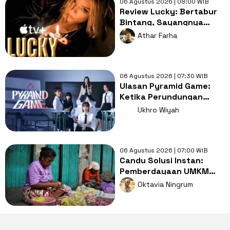
06 Agustus 2026 | 08:00 WIB
Review Lucky: Bertabur
Bintang, Sayangnya
Naskah Terlalu Dangkal
Athar Farha
Dinikmati
06 Agustus 2026 | 07:30 WIB
Ulasan Pyramid Game:
Ketika Perundungan
Menjadi Hal yang
Ukhro Wiyah
Dianggap Wajar
06 Agustus 2026 | 07:00 WIB
Candu Solusi Instan:
Pemberdayaan UMKM
atau Kegagalan Cipta
Oktavia Ningrum
Lapangan Kerja?