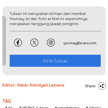
Tulisan ini merupakan kiriman dari member
Yoursay. Isi dan foto artikel ini sepenuhnya
merupakan tanggung jawab pengirim.
yoursay@suara.com
Kirim Tulisan
Editor: Sekar Anindyah Lamase
Share:
TAG
# hp
# HP Rp2 Jutaan
# smartphone
# iphone