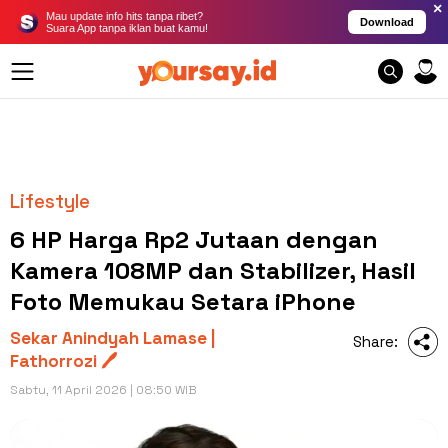
×
Mau update info hits tanpa ribet?
Download
Suara App tanpa iklan buat kamu!
Lifestyle
6 HP Harga Rp2 Jutaan dengan
Kamera 108MP dan Stabilizer, Hasil
Foto Memukau Setara iPhone
Sekar Anindyah Lamase |
Share:
Fathorrozi 🖊️
Sabtu, 11 April 2026 | 08:50 WIB