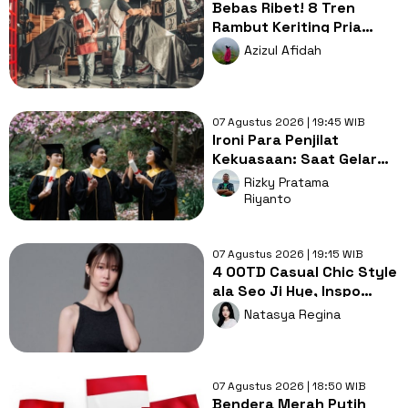
Bebas Ribet! 8 Tren
Rambut Keriting Pria
untuk Wajah Kotak yang
Azizul Afidah
Gampang Ditata
07 Agustus 2026 | 19:45 WIB
Ironi Para Penjilat
Kekuasaan: Saat Gelar
Akademis Kalah oleh
Rizky Pratama
Mental ABS
Riyanto
07 Agustus 2026 | 19:15 WIB
4 OOTD Casual Chic Style
ala Seo Ji Hye, Inspo
Gaya Ngampus Sampai
Natasya Regina
Ngantor!
07 Agustus 2026 | 18:50 WIB
Bendera Merah Putih