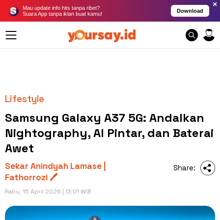
×
Mau update info hits tanpa ribet?
Download
Suara App tanpa iklan buat kamu!
Lifestyle
Samsung Galaxy A37 5G: Andalkan
Nightography, AI Pintar, dan Baterai
Awet
Sekar Anindyah Lamase |
Share:
Fathorrozi 🖊️
Rabu, 15 April 2026 | 13:01 WIB