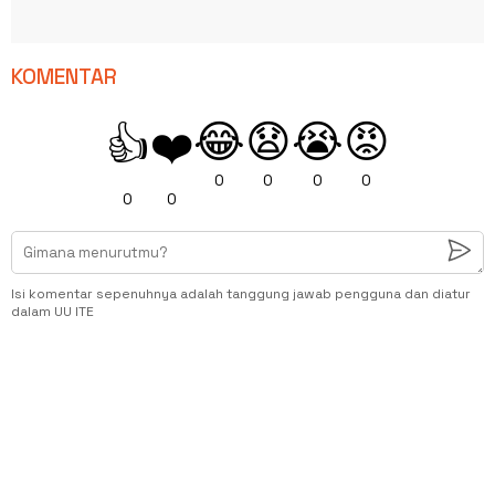
KOMENTAR
😂
😧
😭
😡
👍
❤️
0
0
0
0
0
0
Isi komentar sepenuhnya adalah tanggung jawab pengguna dan diatur
dalam UU ITE