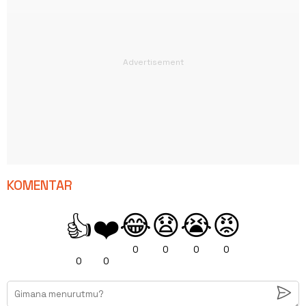
KOMENTAR
😂
😧
😭
😡
👍
❤️
0
0
0
0
0
0