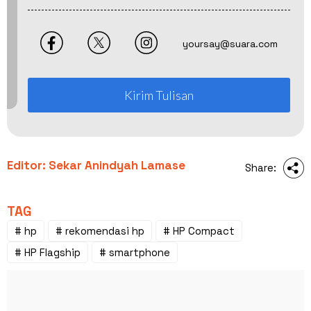
yoursay@suara.com
Kirim Tulisan
Editor: Sekar Anindyah Lamase
Share:
TAG
# hp
# rekomendasi hp
# HP Compact
# HP Flagship
# smartphone