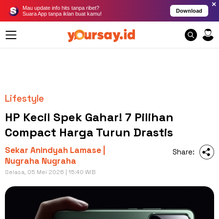
×
Mau update info hits tanpa ribet?
Download
Suara App tanpa iklan buat kamu!
Lifestyle
HP Kecil Spek Gahar! 7 Pilihan
Compact Harga Turun Drastis
Sekar Anindyah Lamase |
Share:
Nugraha Nugraha
Selasa, 05 Mei 2026 | 15:40 WIB