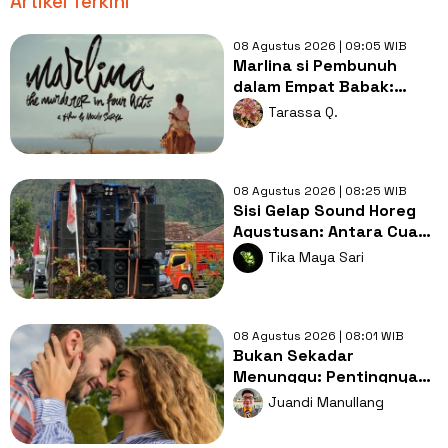
Artikel Terkini
08 Agustus 2026 | 09:05 WIB
Marlina si Pembunuh
dalam Empat Babak:
Perlawanan Perempuan
Tarassa Q.
di Tengah Sunyinya
Sumba
08 Agustus 2026 | 08:25 WIB
Sisi Gelap Sound Horeg
Agustusan: Antara Cuan
Gacor dan Panci yang
Tika Maya Sari
Ikut Bergetar
08 Agustus 2026 | 08:01 WIB
Bukan Sekadar
Menunggu: Pentingnya
Doa dan Usaha Nyata
Juandi Manullang
dalam Menjemput Jodoh