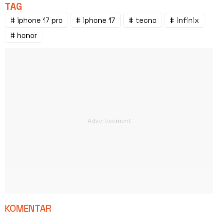
TAG
# iphone 17 pro
# iphone 17
# tecno
# infinix
# honor
KOMENTAR