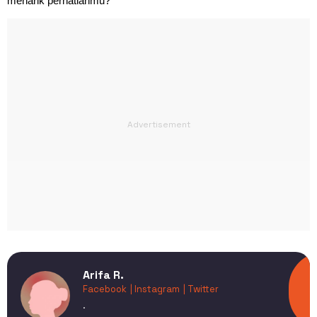
menarik perhatianmu?
Arifa R.
Facebook
| Instagram
| Twitter
.