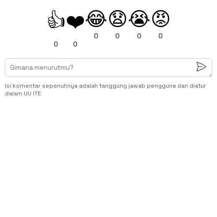
😂
😧
😭
😡
👍
❤️
0
0
0
0
0
0
Isi komentar sepenuhnya adalah tanggung jawab pengguna dan diatur
dalam UU ITE