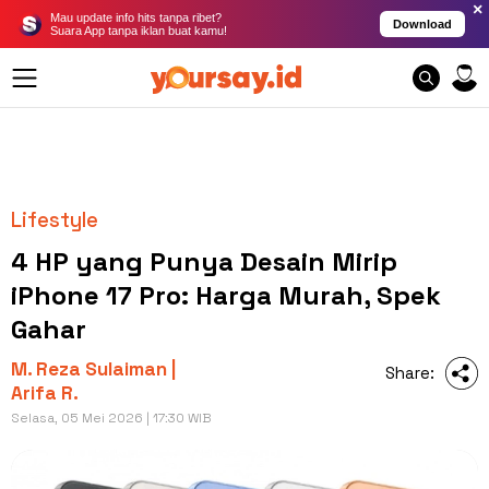
×
Mau update info hits tanpa ribet?
Download
Suara App tanpa iklan buat kamu!
Lifestyle
4 HP yang Punya Desain Mirip
iPhone 17 Pro: Harga Murah, Spek
Gahar
M. Reza Sulaiman |
Share:
Arifa R.
Selasa, 05 Mei 2026 | 17:30 WIB