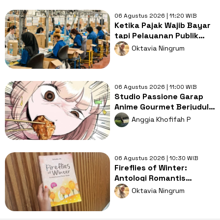
06 Agustus 2026 | 11:20 WIB
Ketika Pajak Wajib Bayar
tapi Pelayanan Publik
Jalan di Tempat, Di Mana
Oktavia Ningrum
Letak Keadilannya?
06 Agustus 2026 | 11:00 WIB
Studio Passione Garap
Anime Gourmet Berjudul I
Love Dokagui! Mochizuki-
Anggia Khofifah P
san
06 Agustus 2026 | 10:30 WIB
Fireflies of Winter:
Antologi Romantis
Tentang Harapan yang
Oktavia Ningrum
Nyaris Padam