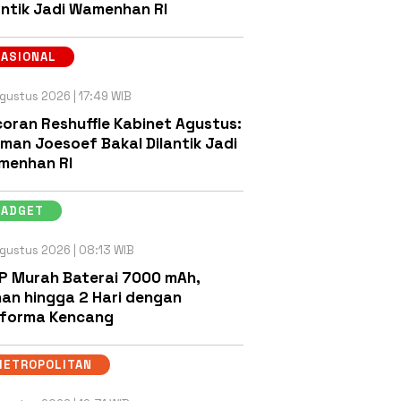
antik Jadi Wamenhan RI
NASIONAL
gustus 2026 | 17:49 WIB
oran Reshuffle Kabinet Agustus:
man Joesoef Bakal Dilantik Jadi
menhan RI
GADGET
gustus 2026 | 08:13 WIB
P Murah Baterai 7000 mAh,
an hingga 2 Hari dengan
rforma Kencang
METROPOLITAN