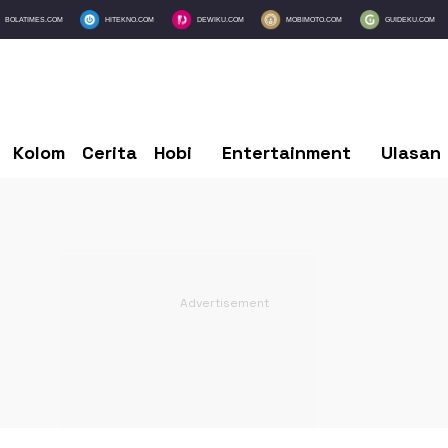
BOLATIMES.COM
HITEKNO.COM
DEWIKU.COM
MOBIMOTO.COM
GUIDEKU.COM
Kolom
Cerita
Hobi
Entertainment
Ulasan