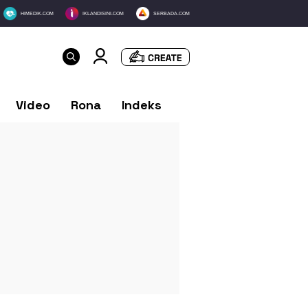
HIMEDIK.COM
IKLANDISINI.COM
SERBADA.COM
Video
Rona
Indeks