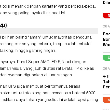
Dil
 opsi menarik dengan karakter yang berbeda-beda.
an yang paling layak dilirik saat ini.
 4G
06 A
Boc
i pilihan paling “aman” untuk mayoritas pengguna.
Nor
Wa
emang bukan yang terbaru, tetapi sudah terbukti
itasking, hingga gaming ringan.
ayarnya. Panel Super AMOLED 6,5 inci dengan
06 A
man visual yang jauh di atas rata-rata HP di kelas
4 H
up dan nyaman digunakan di luar ruangan.
Tah
Pe
nan UFS juga membuat performanya terasa
sten untuk foto siang hari, sementara baterai 5000
tikan daya tahan yang solid. Ini adalah opsi paling