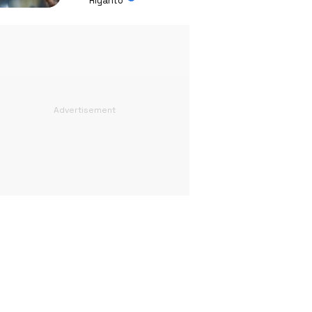
Riyanto
Absurd