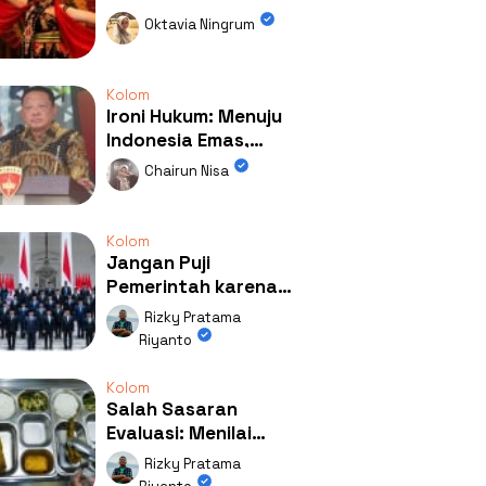
Kolaborasi
Oktavia Ningrum
Mengubah Wajah
Kemiren
Kolom
Ironi Hukum: Menuju
Indonesia Emas,
Ternyata Emasnya
Chairun Nisa
Ada di Rumah Febrie!
Kolom
Jangan Puji
Pemerintah karena
Kerja: Mengapa
Rizky Pratama
Publik Begitu Mudah
Riyanto
Terpesona?
Kolom
Salah Sasaran
Evaluasi: Menilai
Program MBG Lewat
Rizky Pratama
Respons Anak Itu