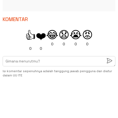
KOMENTAR
😂
😧
😭
😡
👍
❤️
0
0
0
0
0
0
Isi komentar sepenuhnya adalah tanggung jawab pengguna dan diatur
dalam UU ITE