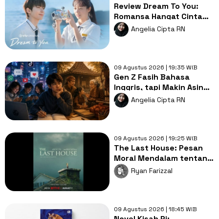
Review Dream To You:
Romansa Hangat Cinta
Pertama, Luka dan
Angelia Cipta RN
Impian
09 Agustus 2026 | 19:35 WIB
Gen Z Fasih Bahasa
Inggris, tapi Makin Asing
dengan Bahasa Ibu,
Angelia Cipta RN
Mengapa?
09 Agustus 2026 | 19:25 WIB
The Last House: Pesan
Moral Mendalam tentang
Hubungan Manusia dan
Ryan Farizzal
Alam
09 Agustus 2026 | 18:45 WIB
Novel Kisah Pi: