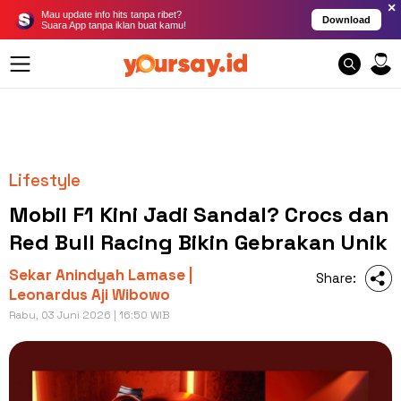
×
Mau update info hits tanpa ribet?
Download
Suara App tanpa iklan buat kamu!
Lifestyle
Mobil F1 Kini Jadi Sandal? Crocs dan
Red Bull Racing Bikin Gebrakan Unik
Sekar Anindyah Lamase |
Share:
Leonardus Aji Wibowo
Rabu, 03 Juni 2026 | 16:50 WIB