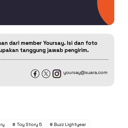
4
man dari member Yoursay. Isi dan foto
erupakan tanggung jawab pengirim.
yoursay@suara.com
ry
# Toy Story 5
# Buzz Lightyear