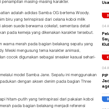
Usa
ari penampilan masing-masing karakter.
rhatian adalah adidas Samba OG bertema Woody.
B
 biru yang terinspirasi dari celana koboi milik
04 A
 aksen suede berwarna cokelat, sementara detail
Pel
kan pada kemeja yang dikenakan karakter tersebut.
Say
Klu
 warna merah pada bagian belakang sepatu yang
dy. Meski mengusung tema karakter animasi,
 dan cocok digunakan sebagai sneaker kasual sehari-
04 A
PIP
ir melalui model Samba Jane. Sepatu ini menggunakan
Jad
 dipadukan dengan aksen denim pada bagian Three
aga
B
pi hitam-putih yang terinspirasi dari pakaian koboi
tan merah pada bagian belakang menjadi referensi