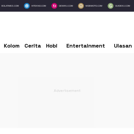
BOLATIMES.COM
HITEKNO.COM
DEWIKU.COM
MOBIMOTO.COM
GUIDEKU.COM
Kolom
Cerita
Hobi
Entertainment
Ulasan