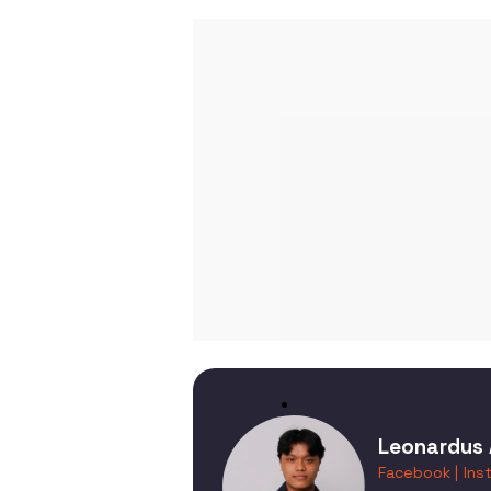
Leonardus 
Facebook |
Ins