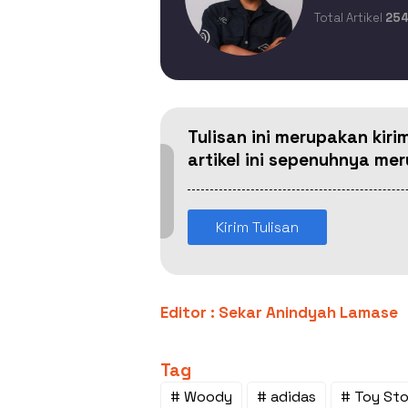
Total Artikel
25
Tulisan ini merupakan kiri
artikel ini sepenuhnya m
Kirim Tulisan
Editor : Sekar Anindyah Lamase
Tag
# Woody
# adidas
# Toy Sto