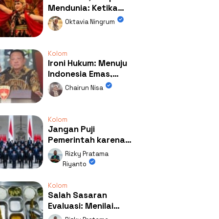
Mendunia: Ketika
Kolaborasi
Oktavia Ningrum
Mengubah Wajah
Kemiren
Kolom
Ironi Hukum: Menuju
Indonesia Emas,
Ternyata Emasnya
Chairun Nisa
Ada di Rumah Febrie!
Kolom
Jangan Puji
Pemerintah karena
Kerja: Mengapa
Rizky Pratama
Publik Begitu Mudah
Riyanto
Terpesona?
Kolom
Salah Sasaran
Evaluasi: Menilai
Program MBG Lewat