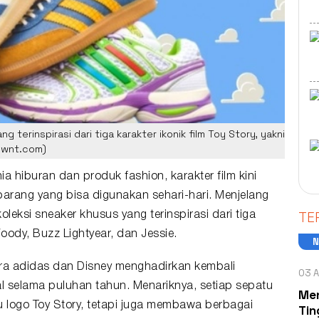
g terinspirasi dari tiga karakter ikonik film Toy Story, yakni
dwnt.com)
ia hiburan dan produk fashion, karakter film kini
barang yang bisa digunakan sehari-hari. Menjelang
TE
koleksi sneaker khusus yang terinspirasi dari tiga
oody
,
Buzz Lightyear
, dan Jessie.
cara adidas dan Disney menghadirkan kembali
03 A
al selama puluhan tahun. Menariknya, setiap sepatu
Men
 logo Toy Story, tetapi juga membawa berbagai
Tin