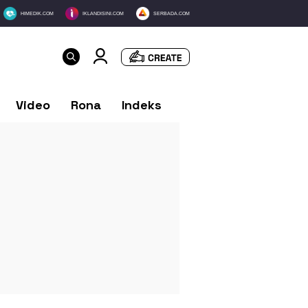
HIMEDIK.COM
IKLANDISINI.COM
SERBADA.COM
Video
Rona
Indeks