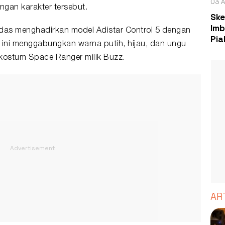
03 A
ngan karakter tersebut.
Ske
Imb
idas menghadirkan model Adistar Control 5 dengan
Pia
 ini menggabungkan warna putih, hijau, dan ungu
kostum Space Ranger milik Buzz.
AR