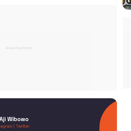
Aji Wibowo
tagram |
Twitter