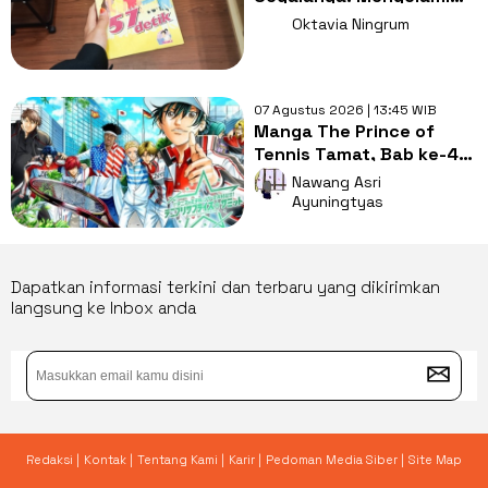
Tragedi di Novel Ken
Oktavia Ningrum
Terate
07 Agustus 2026 | 13:45 WIB
Manga The Prince of
Tennis Tamat, Bab ke-477
Tutup Perjalanan 27
Nawang Asri
Tahun
Ayuningtyas
Dapatkan informasi terkini dan terbaru yang dikirimkan
langsung ke Inbox anda
Redaksi |
Kontak |
Tentang Kami |
Karir |
Pedoman Media Siber |
Site Map