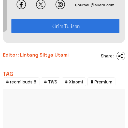
yoursay@suara.com
Kirim Tulisan
Editor: Lintang Siltya Utami
Share:
TAG
# redmi buds 6
# TWS
# Xiaomi
# Premium