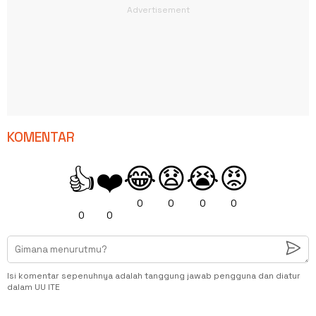
KOMENTAR
😂
😧
😭
😡
👍
❤️
0
0
0
0
0
0
Isi komentar sepenuhnya adalah tanggung jawab pengguna dan diatur
dalam UU ITE