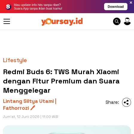
×
Mau update info hits tanpa ribet?
Download
Suara App tanpa iklan buat kamu!
Lifestyle
Redmi Buds 6: TWS Murah Xiaomi
dengan Fitur Premium dan Suara
Menggelegar
Lintang Siltya Utami |
Share:
Fathorrozi 🖊️
Jum'at, 12 Juni 2026 | 11:00 WIB