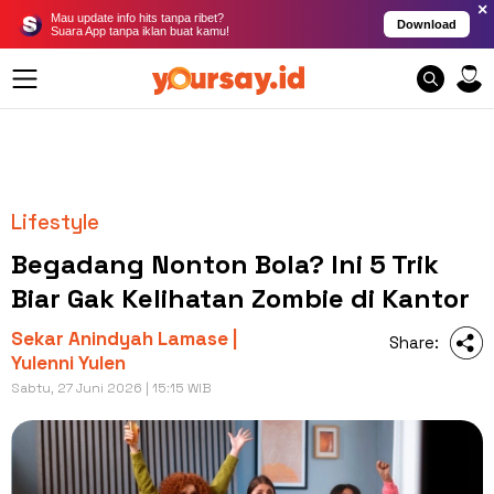
×
Mau update info hits tanpa ribet?
Download
Suara App tanpa iklan buat kamu!
Lifestyle
Begadang Nonton Bola? Ini 5 Trik
Biar Gak Kelihatan Zombie di Kantor
Sekar Anindyah Lamase |
Share:
Yulenni Yulen
Sabtu, 27 Juni 2026 | 15:15 WIB