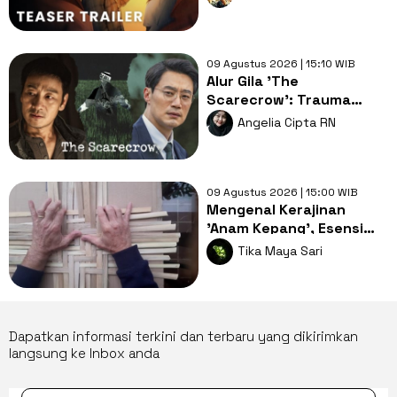
Cinta
09 Agustus 2026 | 15:10 WIB
Alur Gila 'The
Scarecrow': Trauma
Lama, Pembunuh
Angelia Cipta RN
Berantai dan Misteri
Gelap
09 Agustus 2026 | 15:00 WIB
Mengenal Kerajinan
'Anam Kepang', Esensi
Edukatif yang Mati
Tika Maya Sari
Ditelan Zaman
Dapatkan informasi terkini dan terbaru yang dikirimkan
langsung ke Inbox anda