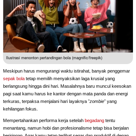
Ilustrasi menonton pertandingan bola (magnific/freepik)
Meskipun harus mengurangi waktu istirahat, banyak penggemar
sepak bola
tetap memilih menyaksikan laga krusial yang
berlangsung hingga dini hari. Masalahnya baru muncul keesokan
pagi saat kamu harus ke kantor dengan mata panda dan energi
terkuras, terpaksa menjalani hari layaknya "
zombie
" yang
kehilangan fokus.
Mempertahankan performa kerja setelah
begadang
tentu
menantang, namun hobi dan profesionalisme tetap bisa berjalan
beriringan. Agar kamu tetap terlihat segar dan produktif di depan