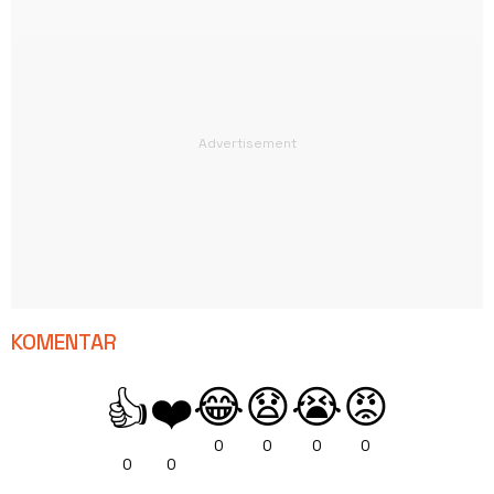
KOMENTAR
😂
😧
😭
😡
👍
❤️
0
0
0
0
0
0