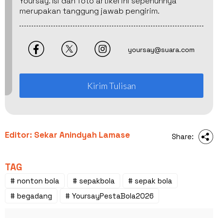
Yoursay. Isi dan foto artikel ini sepenuhnya
merupakan tanggung jawab pengirim.
yoursay@suara.com
Kirim Tulisan
Editor: Sekar Anindyah Lamase
Share:
TAG
# nonton bola
# sepakbola
# sepak bola
# begadang
# YoursayPestaBola2026