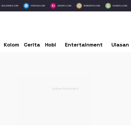
BOLATIMES.COM
HITEKNO.COM
DEWIKU.COM
MOBIMOTO.COM
GUIDEKU.COM
Kolom
Cerita
Hobi
Entertainment
Ulasan