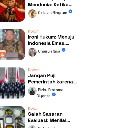
Mendunia: Ketika
Kolaborasi
Oktavia Ningrum
Mengubah Wajah
Kemiren
Kolom
Ironi Hukum: Menuju
Indonesia Emas,
Ternyata Emasnya
Chairun Nisa
Ada di Rumah Febrie!
Kolom
Jangan Puji
Pemerintah karena
Kerja: Mengapa
Rizky Pratama
Publik Begitu Mudah
Riyanto
Terpesona?
Kolom
Salah Sasaran
Evaluasi: Menilai
Program MBG Lewat