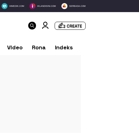
HIMEDIK.COM
IKLANDISINI.COM
SERBADA.COM
Video
Rona
Indeks