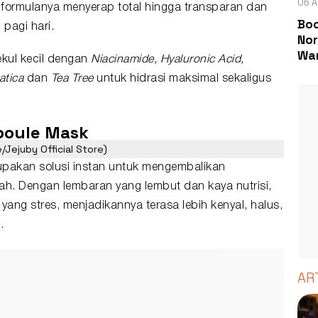
06 A
, formulanya menyerap total hingga transparan dan
Boc
 pagi hari.
Nor
Wa
kul kecil dengan
Niacinamide, Hyaluronic Acid,
atica
dan
Tea Tree
untuk hidrasi maksimal sekaligus
mpoule Mask
Jejuby Official Store)
upakan solusi instan untuk mengembalikan
jah. Dengan lembaran yang lembut dan kaya nutrisi,
 yang stres, menjadikannya terasa lebih kenyal, halus,
.
AR