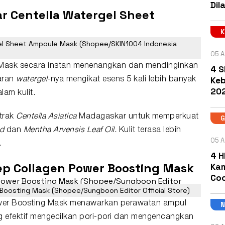
Dil
r Centella Watergel Sheet
el Sheet Ampoule Mask (Shopee/SKIN1004 Indonesia
05 A
Mask secara instan menenangkan dan mendinginkan
4 S
Keb
baran
watergel
-nya mengikat esens 5 kali lebih banyak
202
lam kulit.
trak
Centella Asiatica
Madagaskar untuk memperkuat
id
dan
Mentha Arvensis Leaf Oil.
Kulit terasa lebih
05 A
.
4 H
ep Collagen Power Boosting Mask
Kam
Coc
Boosting Mask (Shopee/Sungboon Editor Official Store)
wer Boosting Mask menawarkan perawatan ampul
ng efektif mengecilkan pori-pori dan mengencangkan