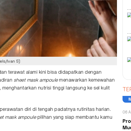
ls/Ivan S)
dan terawat alami kini bisa didapatkan dengan
hadiran
sheet mask
ampoule
menawarkan kemewahan
TE
, menghantarkan nutrisi tinggi langsung ke sel kulit
perawatan diri di tengah padatnya rutinitas harian.
06 A
et mask ampoule
pilihan yang siap membantu kamu
Pro
Mud