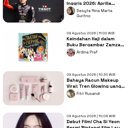
Inggris 2026: Aprilia
Tampil Dominan, Ducati
Desyta Rina Marta
Kesulitan
Guritno
09 Agustus 2026 | 11:00 WIB
Keindahan Haji dalam
Buku Bergambar Zamzam
for Everyone
Ardina Praf
09 Agustus 2026 | 10:30 WIB
Bahaya Racun Makeup
Viral: Tren Glowing yang
Merusak Kulit Wajah
Fitri Rusandi
09 Agustus 2026 | 10:08 WIB
Debut Film! Cha Si Yeon
Resmi Bintangi Film Layar