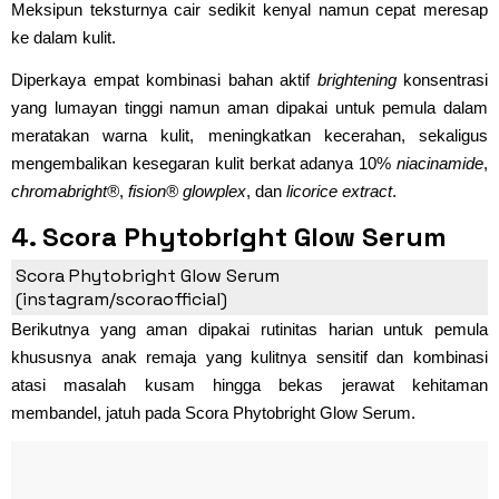
Meksipun teksturnya cair sedikit kenyal namun cepat meresap
ke dalam kulit.
Diperkaya empat kombinasi bahan aktif
brightening
konsentrasi
yang lumayan tinggi namun aman dipakai untuk pemula dalam
meratakan warna kulit, meningkatkan kecerahan, sekaligus
mengembalikan kesegaran kulit berkat adanya 10%
niacinamide
,
chromabright®
,
fision® glowplex
, dan
licorice extract
.
4. Scora Phytobright Glow Serum
(Rp29.000)
Scora Phytobright Glow Serum
(instagram/scoraofficial)
Berikutnya yang aman dipakai rutinitas harian untuk pemula
khususnya anak remaja yang kulitnya sensitif dan kombinasi
atasi masalah kusam hingga bekas jerawat kehitaman
membandel, jatuh pada Scora Phytobright Glow Serum.