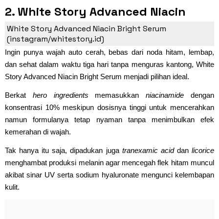
2. White Story Advanced Niacin
Bright Serum (Rp27.000)
White Story Advanced Niacin Bright Serum
(instagram/whitestory.id)
Ingin punya wajah auto cerah, bebas dari noda hitam, lembap,
dan sehat dalam waktu tiga hari tanpa menguras kantong, White
Story Advanced Niacin Bright Serum menjadi pilihan ideal.
Berkat
hero ingredients
memasukkan
niacinamide
dengan
konsentrasi 10% meskipun dosisnya tinggi untuk mencerahkan
namun formulanya tetap nyaman tanpa menimbulkan efek
kemerahan di wajah.
Tak hanya itu saja, dipadukan juga
tranexamic acid
dan
licorice
menghambat produksi melanin agar mencegah flek hitam muncul
akibat sinar UV serta sodium hyaluronate mengunci kelembapan
kulit.