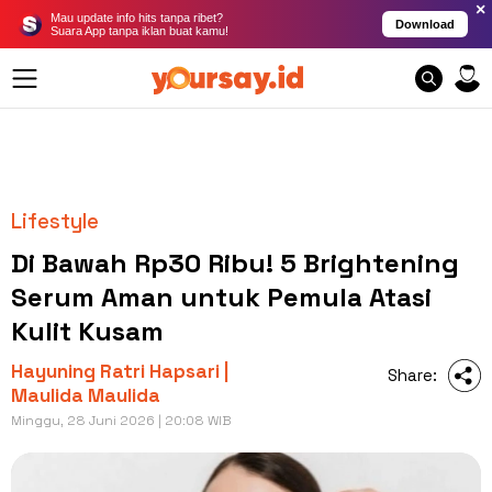
×
Mau update info hits tanpa ribet?
Download
Suara App tanpa iklan buat kamu!
Lifestyle
Di Bawah Rp30 Ribu! 5 Brightening
Serum Aman untuk Pemula Atasi
Kulit Kusam
Hayuning Ratri Hapsari |
Share:
Maulida Maulida
Minggu, 28 Juni 2026 | 20:08 WIB