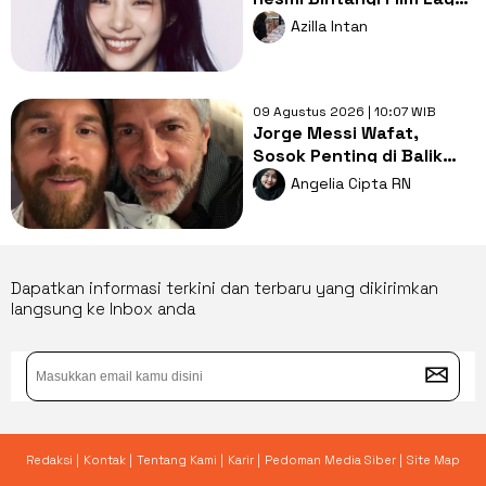
Lebar The Pinnacle
Azilla Intan
09 Agustus 2026 | 10:07 WIB
Jorge Messi Wafat,
Sosok Penting di Balik
Karier Lionel Messi
Angelia Cipta RN
Dapatkan informasi terkini dan terbaru yang dikirimkan
langsung ke Inbox anda
Redaksi |
Kontak |
Tentang Kami |
Karir |
Pedoman Media Siber |
Site Map