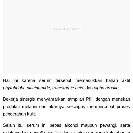
Hal ini karena serum tersebut memasukkan bahan aktif
phytobright
,
niacinamide
,
tranexamic acid
, dan
alpha arbutin
.
Bekerja sinergis menyamarkan tampilan PIH dengan menekan
produksi melanin dari akarnya sekaligus mempercepat proses
pencerahan kulit.
Selain itu, serum ini bebas alkohol maupun pewangi, serta
didukung lagi
centella asiatica
dan
allantoin
menjaga kelembapan