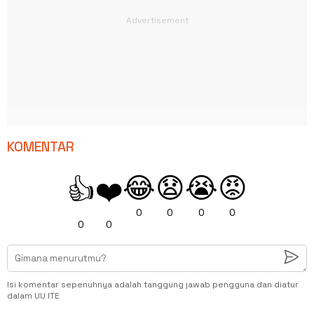
KOMENTAR
😂
😧
😭
😡
👍
❤️
0
0
0
0
0
0
Isi komentar sepenuhnya adalah tanggung jawab pengguna dan diatur
dalam UU ITE