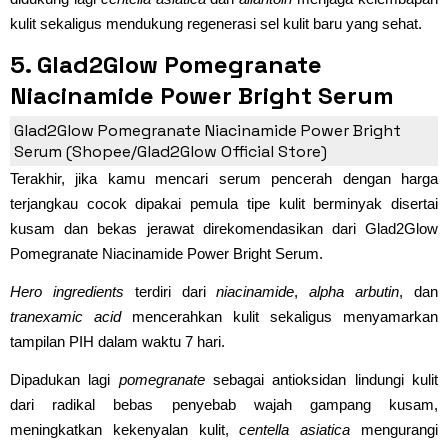
kulit sekaligus mendukung regenerasi sel kulit baru yang sehat.
5. Glad2Glow Pomegranate
Niacinamide Power Bright Serum
(Rp30.000)
Glad2Glow Pomegranate Niacinamide Power Bright
Serum (Shopee/Glad2Glow Official Store)
Terakhir, jika kamu mencari serum pencerah dengan harga
terjangkau cocok dipakai pemula tipe kulit berminyak disertai
kusam dan bekas jerawat direkomendasikan dari Glad2Glow
Pomegranate Niacinamide Power Bright Serum.
Hero ingredients
terdiri dari
niacinamide
,
alpha arbutin
, dan
tranexamic acid
mencerahkan kulit sekaligus menyamarkan
tampilan PIH dalam waktu 7 hari.
Dipadukan lagi
pomegranate
sebagai antioksidan lindungi kulit
dari radikal bebas penyebab wajah gampang kusam,
meningkatkan kekenyalan kulit,
centella asiatica
mengurangi