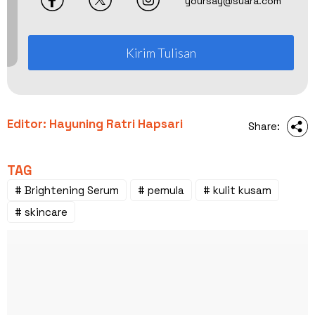
yoursay@suara.com
Kirim Tulisan
Editor: Hayuning Ratri Hapsari
Share:
TAG
# Brightening Serum
# pemula
# kulit kusam
# skincare