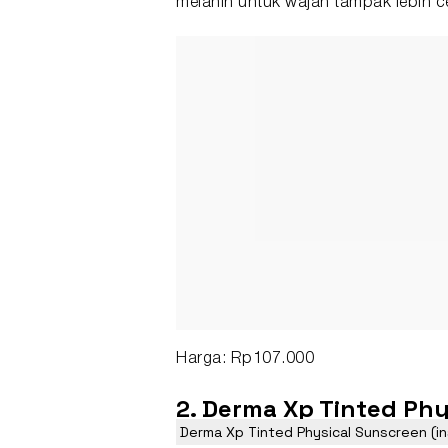
melanin untuk wajah tampak lebih c
Harga: Rp107.000
2. Derma Xp Tinted Ph
Derma Xp Tinted Physical Sunscreen (i