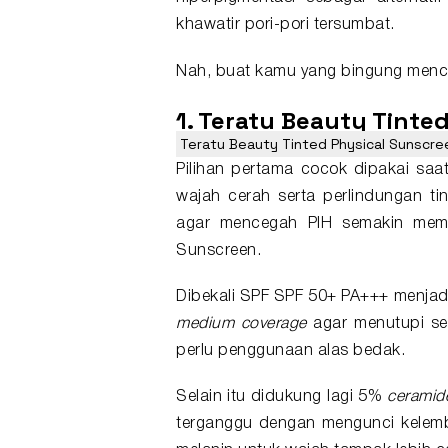
khawatir pori-pori tersumbat.
Nah, buat kamu yang bingung menca
1. Teratu Beauty Tinte
Teratu Beauty Tinted Physical Sunscre
Pilihan pertama cocok dipakai saat
wajah
cerah
serta perlindungan tin
agar mencegah PIH semakin memba
Sunscreen.
Dibekali SPF SPF 50+ PA+++ menjad
medium coverage
agar menutupi se
perlu penggunaan alas bedak.
Selain itu didukung lagi 5%
ceramid
terganggu dengan mengunci kelemb