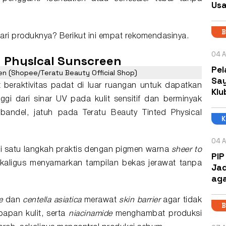
Usa
B
ri produknya? Berikut ini empat rekomendasinya.
04 A
d Physical
Sunscreen
Pel
en (Shopee/Teratu Beauty Official Shop)
Say
 beraktivitas padat di luar ruangan untuk dapatkan
Klu
ggi dari sinar UV pada kulit sensitif dan berminyak
ndel, jatuh pada Teratu Beauty Tinted Physical
04 A
i satu langkah praktis dengan pigmen warna
sheer to
PIP
kaligus menyamarkan tampilan bekas jerawat tanpa
Jad
aga
e
dan
centella asiatica
merawat
skin barrier
agar tidak
B
apan kulit, serta
niacinamide
menghambat produksi