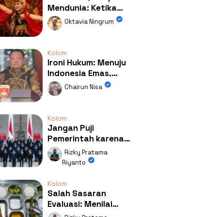
Mendunia: Ketika
Kolaborasi
Oktavia Ningrum
Mengubah Wajah
Kemiren
Kolom
Ironi Hukum: Menuju
Indonesia Emas,
Ternyata Emasnya
Chairun Nisa
Ada di Rumah Febrie!
Kolom
Jangan Puji
Pemerintah karena
Kerja: Mengapa
Rizky Pratama
Publik Begitu Mudah
Riyanto
Terpesona?
Kolom
Salah Sasaran
Evaluasi: Menilai
Program MBG Lewat