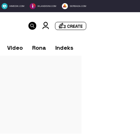
HIMEDIK.COM
IKLANDISINI.COM
SERBADA.COM
Video
Rona
Indeks