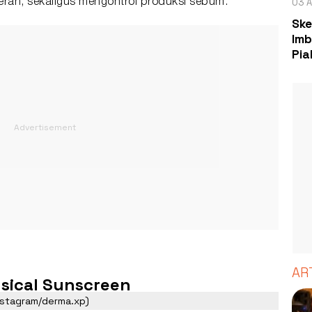
03 A
erah, sekaligus mengontrol produksi sebum.
Ske
Imb
Pia
AR
ysical Sunscreen
nstagram/derma.xp)