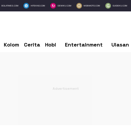
BOLATIMES.COM
HITEKNO.COM
DEWIKU.COM
MOBIMOTO.COM
GUIDEKU.COM
Kolom
Cerita
Hobi
Entertainment
Ulasan