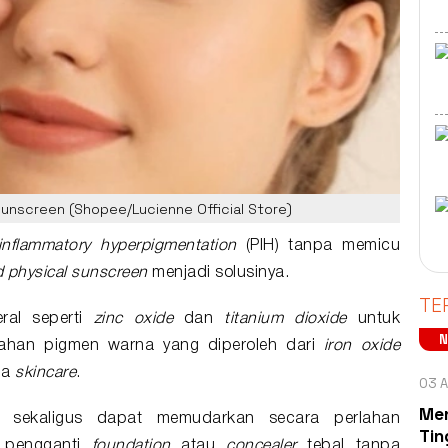
sunscreen (Shopee/Lucienne Official Store)
inflammatory hyperpigmentation
(
PIH
) tanpa memicu
d
physical sunscreen
menjadi solusinya.
TE
ral seperti
zinc oxide
dan
titanium dioxide
untuk
ahan pigmen warna yang diperoleh dari
iron oxide
ia
skincare
.
03 A
Men
sekaligus dapat memudarkan secara perlahan
Tin
if pengganti
foundation
atau
concealer
tebal tanpa