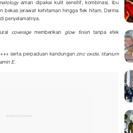
matology
aman dipakai kulit sensitif, kombinasi, ibu
n bekas jerawat kehitaman hingga flek hitam, Derma
di penyelamatnya.
ural
coverage
memberikan
glow finish
tanpa efek
PA++++ serta perpaduan kandungan
zinc oxide
,
titanium
tamin E
.