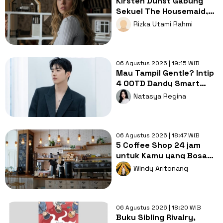
Kirsten Dunst Gabung
Sekuel The Housemaid,
Intip Sinopsis dan Jadwal
Rizka Utami Rahmi
Tayang
06 Agustus 2026 | 19:15 WIB
Mau Tampil Gentle? Intip
4 OOTD Dandy Smart
Casual ala Kang Hoon
Natasya Regina
06 Agustus 2026 | 18:47 WIB
5 Coffee Shop 24 jam
untuk Kamu yang Bosan
Nugas di Kos
Windy Aritonang
06 Agustus 2026 | 18:20 WIB
Buku Sibling Rivalry,