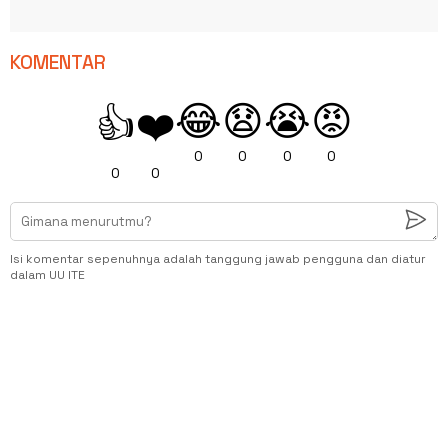
KOMENTAR
😂
😧
😭
😡
👍
❤️
0
0
0
0
0
0
Isi komentar sepenuhnya adalah tanggung jawab pengguna dan diatur
dalam UU ITE