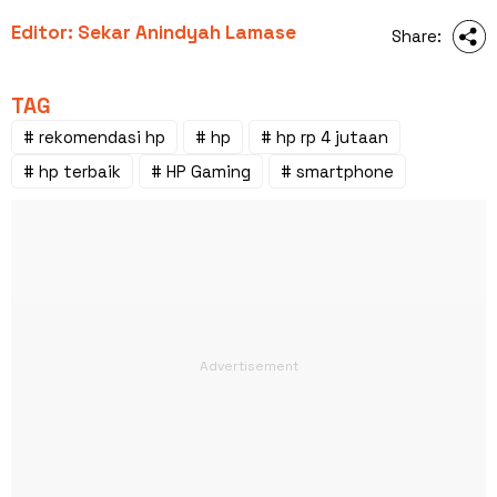
Editor: Sekar Anindyah Lamase
Share:
TAG
# rekomendasi hp
# hp
# hp rp 4 jutaan
# hp terbaik
# HP Gaming
# smartphone