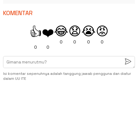
KOMENTAR
😂
😧
😭
😡
👍
❤️
0
0
0
0
0
0
Isi komentar sepenuhnya adalah tanggung jawab pengguna dan diatur
dalam UU ITE