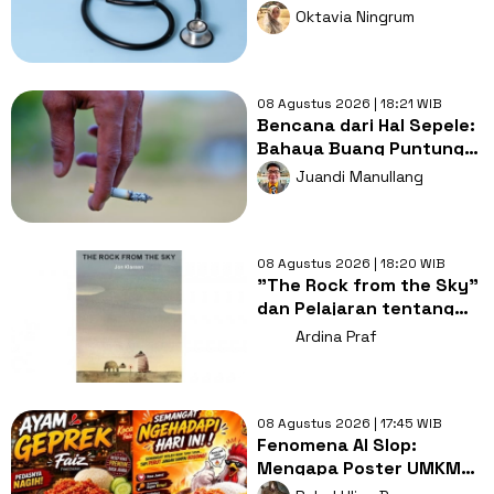
Layanan Kesehatan
Oktavia Ningrum
Tetap Murah?
08 Agustus 2026 | 18:21 WIB
Bencana dari Hal Sepele:
Bahaya Buang Puntung
Rokok Sembarangan di
Juandi Manullang
Musim Kemarau
08 Agustus 2026 | 18:20 WIB
"The Rock from the Sky"
dan Pelajaran tentang
Berani Menghadapi
Ardina Praf
Perubahan
08 Agustus 2026 | 17:45 WIB
Fenomena AI Slop:
Mengapa Poster UMKM
Makin Seragam dan Bikin