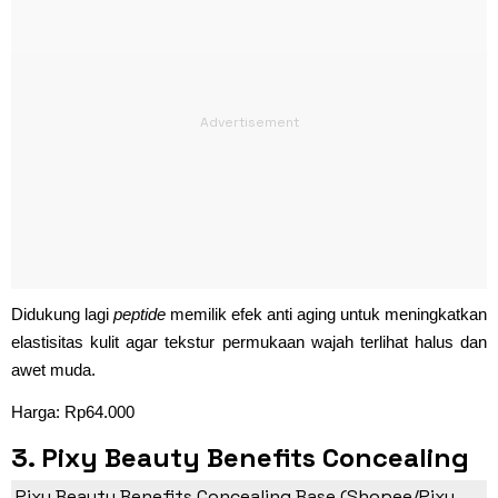
Didukung lagi
peptide
memilik efek anti aging untuk meningkatkan
elastisitas kulit agar tekstur permukaan wajah terlihat halus dan
awet muda.
Harga: Rp64.000
3. Pixy Beauty Benefits Concealing
Base
Pixy Beauty Benefits Concealing Base (Shopee/Pixy