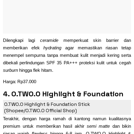
Dilengkapi lagi
ceramide
memperkuat skin barrier dan
memberikan efek
hydrating
agar memastikan riasan tetap
menempel sempurna tanpa membuat kulit menjadi kering serta
dibekali perlindungan SPF 35 PA+++ proteksi kulit untuk cegah
surburn
hingga flek hitam.
Harga: Rp37.000
4. O.TWO.O Highlight & Foundation
Stick
O.TWO.O Highlight & Foundation Stick
(Shopee/O.TWO.O Official Shop)
Terakhir, dengan harga ramah di kantong namun kualitasnya
premium untuk memberikan hasil akhir
semi matte
dan bikin
riasan wajah
flawless
hingga 6-8 jam. O.TWO.O Highlight &