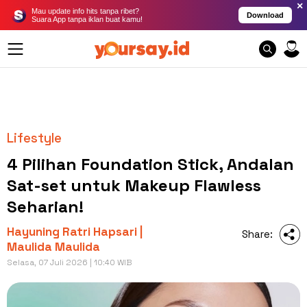
×
Mau update info hits tanpa ribet?
Download
Suara App tanpa iklan buat kamu!
Lifestyle
4 Pilihan Foundation Stick, Andalan
Sat-set untuk Makeup Flawless
Seharian!
Hayuning Ratri Hapsari |
Share:
Maulida Maulida
Selasa, 07 Juli 2026 | 10:40 WIB