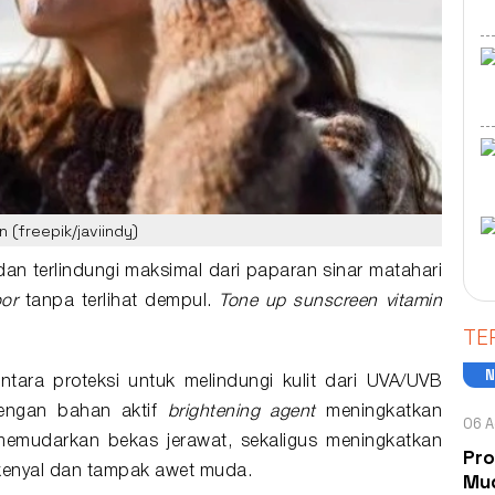
 (freepik/javiindy)
dan terlindungi maksimal dari paparan sinar matahari
oor
tanpa terlihat dempul.
Tone up
sunscreen
vitamin
TE
tara proteksi untuk melindungi kulit dari UVA/UVB
engan bahan aktif
brightening agent
meningkatkan
06 A
 memudarkan bekas jerawat, sekaligus meningkatkan
Pro
 kenyal dan tampak awet muda.
Mud