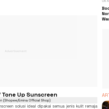
06 A
Boc
Nor
Wa
UV Tone Up Sunscreen
AR
n (Shopee/Emina Official Shop)
reen solusi ideal dipakai semua jenis kulit remaja