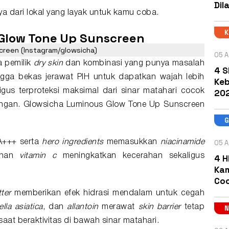
Dil
ya dari
lokal
yang layak untuk kamu coba.
 Glow Tone Up Sunscreen
creen (Instagram/glowsicha)
05 A
a pemilik
dry skin
dan kombinasi yang punya masalah
4 S
ngga bekas jerawat PIH untuk dapatkan wajah lebih
Keb
igus terproteksi maksimal dari sinar matahari cocok
202
ruangan. Glowsicha Luminous Glow Tone Up Sunscreen
A+++ serta
hero ingredients
memasukkan
niacinamide
05 A
unan
vitamin c
meningkatkan kecerahan sekaligus
4 H
Kam
Coc
ter
memberikan efek hidrasi mendalam untuk cegah
ella asiatica
, dan
allantoin
merawat
skin barrier
tetap
i saat beraktivitas di bawah sinar matahari.