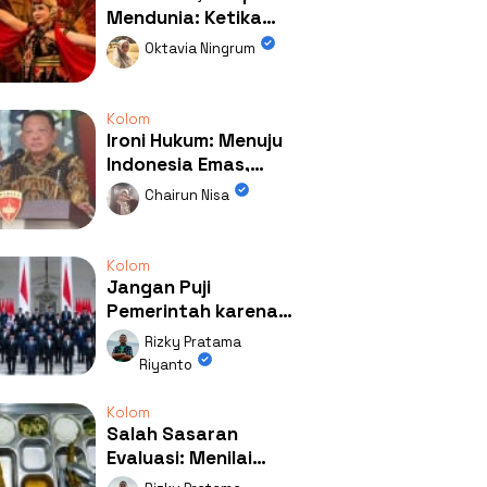
Mendunia: Ketika
Kolaborasi
Oktavia Ningrum
Mengubah Wajah
Kemiren
Kolom
Ironi Hukum: Menuju
Indonesia Emas,
Ternyata Emasnya
Chairun Nisa
Ada di Rumah Febrie!
Kolom
Jangan Puji
Pemerintah karena
Kerja: Mengapa
Rizky Pratama
Publik Begitu Mudah
Riyanto
Terpesona?
Kolom
Salah Sasaran
Evaluasi: Menilai
Program MBG Lewat