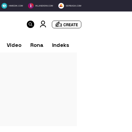
HIMEDIK.COM
IKLANDISINI.COM
SERBADA.COM
Video
Rona
Indeks