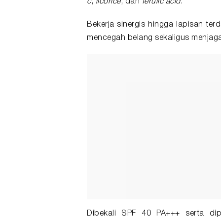
c
,
licorice
, dan
ferulic acid
.
Bekerja sinergis hingga lapisan te
mencegah belang sekaligus menjaga el
Dibekali SPF 40 PA+++ serta d