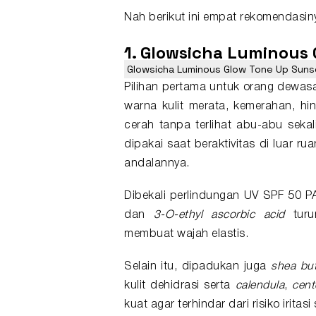
Nah berikut ini empat rekomendasin
1. Glowsicha Luminous
Glowsicha Luminous Glow Tone Up Suns
Pilihan pertama untuk orang dewas
warna kulit merata, kemerahan, hi
cerah tanpa terlihat abu-abu sekal
dipakai saat beraktivitas di luar 
andalannya.
Dibekali perlindungan UV SPF 50 P
dan
3-O-ethyl ascorbic acid
tur
membuat wajah elastis.
Selain itu, dipadukan juga
shea but
kulit dehidrasi serta
calendula
,
cent
kuat agar terhindar dari risiko iritas