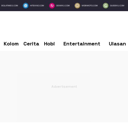
BOLATIMES.COM
HITEKNO.COM
DEWIKU.COM
MOBIMOTO.COM
GUIDEKU.COM
Kolom
Cerita
Hobi
Entertainment
Ulasan