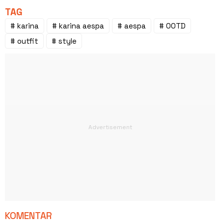
TAG
# karina
# karina aespa
# aespa
# OOTD
# outfit
# style
KOMENTAR