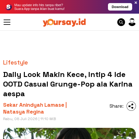
×
Mau update info hits tanpa ribet?
Download
Suara App tanpa iklan buat kamu!
Lifestyle
Daily Look Makin Kece, Intip 4 Ide
OOTD Casual Grunge-Pop ala Karina
aespa
Sekar Anindyah Lamase |
Share:
Natasya Regina
Rabu, 08 Juli 2026 | 11:10 WIB