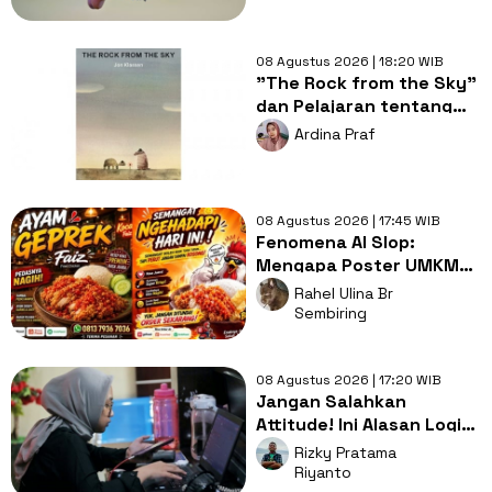
08 Agustus 2026 | 18:20 WIB
"The Rock from the Sky"
dan Pelajaran tentang
Berani Menghadapi
Ardina Praf
Perubahan
08 Agustus 2026 | 17:45 WIB
Fenomena AI Slop:
Mengapa Poster UMKM
Makin Seragam dan Bikin
Rahel Ulina Br
Kita Bosan?
Sembiring
08 Agustus 2026 | 17:20 WIB
Jangan Salahkan
Attitude! Ini Alasan Logis
Kenapa Gen Z Susah Cari
Rizky Pratama
Kerja
Riyanto