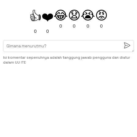
😂
😧
😭
😡
👍
❤️
0
0
0
0
0
0
Isi komentar sepenuhnya adalah tanggung jawab pengguna dan diatur
dalam UU ITE