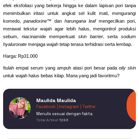
efek eksfoliasi yang bekerja hingga ke dalam lapisan pori tanpa
menimbulkan iritasi untuk angkat sel kulit mati, mengurangi
komedo,
panadoxine™
dan
harungana leaf
mengecilkan pori,
merawat tekstur wajah agar lebih halus, mengontrol produksi
sebum, niacinamide memperkuat
skin barrier
, serta
sodium
hyaluronate
menjaga wajah tetap terasa terhidrasi serta lembap.
Harga: Rp31.000
Itulah empat serum yang ampuh atasi pori besar pada
oily skin
untuk wajah halus bebas kilap. Mana yang jadi favoritmu?
Maulida Maulida
Facebook
| Instagram
| Twitter
Menulis sesuai dengan fakta
Total Artikel
1263