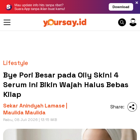
×
Mau update info hits tanpa ribet?
Download
Suara App tanpa iklan buat kamu!
Lifestyle
Bye Pori Besar pada Oily Skin! 4
Serum Ini Bikin Wajah Halus Bebas
Kilap
Sekar Anindyah Lamase |
Share:
Maulida Maulida
Rabu, 08 Juli 2026 | 13:15 WIB