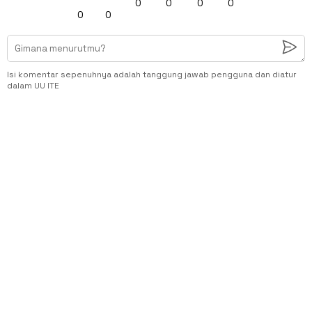
0
0
0
0
0
0
Isi komentar sepenuhnya adalah tanggung jawab pengguna dan diatur
dalam UU ITE