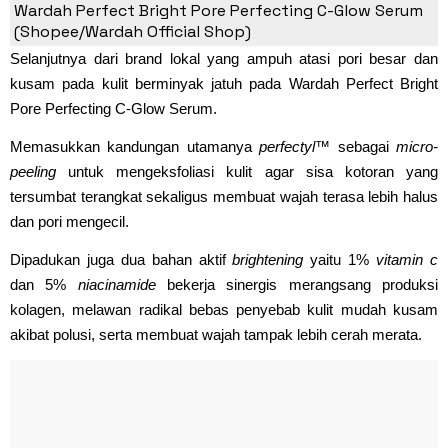
Perfecting C-Glow Serum
Wardah Perfect Bright Pore Perfecting C-Glow Serum
(Shopee/Wardah Official Shop)
Selanjutnya dari brand lokal yang ampuh atasi pori besar dan
kusam pada kulit berminyak jatuh pada Wardah Perfect Bright
Pore Perfecting C-Glow Serum.
Memasukkan kandungan utamanya
perfectyl™
sebagai
micro-
peeling
untuk mengeksfoliasi kulit agar sisa kotoran yang
tersumbat terangkat sekaligus membuat wajah terasa lebih halus
dan pori mengecil.
Dipadukan juga dua bahan aktif
brightening
yaitu 1%
vitamin c
dan 5%
niacinamide
bekerja sinergis merangsang produksi
kolagen, melawan radikal bebas penyebab kulit mudah kusam
akibat polusi, serta membuat wajah tampak lebih cerah merata.