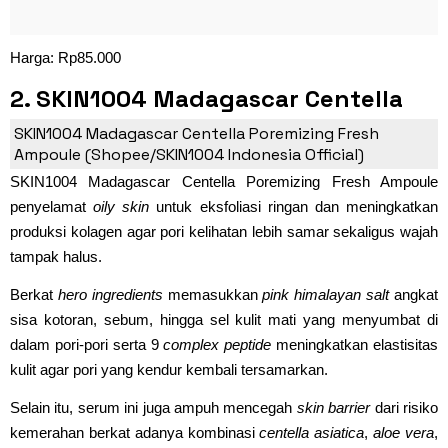
Harga: Rp85.000
2. SKIN1004 Madagascar Centella
Poremizing Fresh Ampoule
SKIN1004 Madagascar Centella Poremizing Fresh
Ampoule (Shopee/SKIN1004 Indonesia Official)
SKIN1004 Madagascar Centella Poremizing Fresh Ampoule
penyelamat
oily skin
untuk eksfoliasi ringan dan meningkatkan
produksi kolagen agar pori kelihatan lebih samar sekaligus wajah
tampak halus.
Berkat
hero ingredients
memasukkan
pink himalayan salt
angkat
sisa kotoran, sebum, hingga sel kulit mati yang menyumbat di
dalam pori-pori serta 9
complex peptide
meningkatkan elastisitas
kulit agar pori yang kendur kembali tersamarkan.
Selain itu, serum ini juga ampuh mencegah
skin barrier
dari risiko
kemerahan berkat adanya kombinasi
centella asiatica
,
aloe vera
,