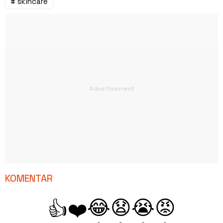
# skincare
KOMENTAR
😂
😧
😭
😡
👍
❤️