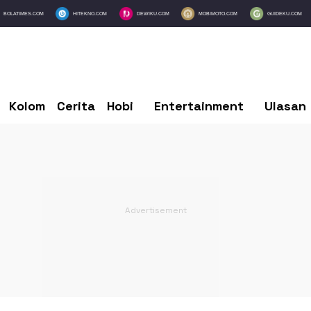
BOLATIMES.COM
HITEKNO.COM
DEWIKU.COM
MOBIMOTO.COM
GUIDEKU.COM
Kolom
Cerita
Hobi
Entertainment
Ulasan