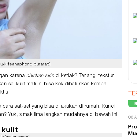
ezy/kitsanaphong burarat)
ngan karena
chicken skin
di
ketiak
? Tenang, tekstur
an sel kulit mati ini bisa kok dihaluskan kembali
TE
tis.
 cara sat-set yang bisa dilakukan di rumah. Kunci
n? Yuk, simak lima langkah mudahnya di bawah ini!
06 A
Pro
 kulit
Mud
xels/eminumana)