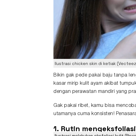
Ilustrasi chicken skin di ketiak (Vecte
Bikin gak pede pakai baju tanpa le
kasar mirip kulit ayam akibat tumpuk
dengan perawatan mandiri yang prak
Gak pakai ribet, kamu bisa mencoba
utamanya cuma konsisten! Penasara
1. Rutin mengeksfoliasi
Ilustrasi melakukan eksfoliasi kulit (Pe