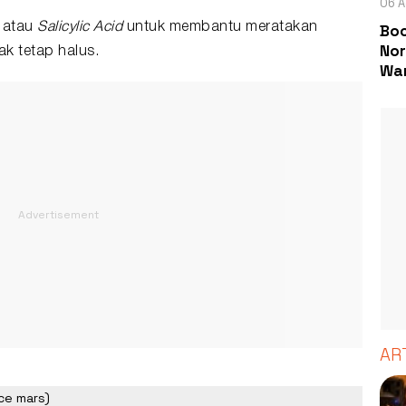
06 A
Boc
 atau
Salicylic Acid
untuk membantu meratakan
Nor
ak tetap halus.
Wa
AR
uce mars)