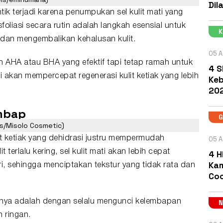
Dil
tik terjadi karena penumpukan sel kulit mati yang
oliasi secara rutin adalah langkah esensial untuk
an mengembalikan kehalusan kulit.
05 A
HA atau BHA yang efektif tapi tetap ramah untuk
4 S
ni akan mempercepat regenerasi kulit ketiak yang lebih
Keb
202
mbap
s/Misolo Cosmetic)
t ketiak yang dehidrasi justru mempermudah
05 A
it terlalu kering, sel kulit mati akan lebih cepat
4 H
Kam
 sehingga menciptakan tekstur yang tidak rata dan
Coc
nya adalah dengan selalu mengunci kelembapan
 ringan.