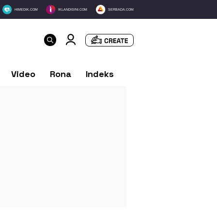
HIMEDIK.COM
IKLANDISINI.COM
SERBADA.COM
Video
Rona
Indeks