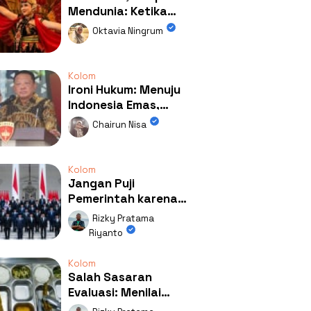
Mendunia: Ketika
Kolaborasi
Oktavia Ningrum
Mengubah Wajah
Kemiren
Kolom
Ironi Hukum: Menuju
Indonesia Emas,
Ternyata Emasnya
Chairun Nisa
Ada di Rumah Febrie!
Kolom
Jangan Puji
Pemerintah karena
Kerja: Mengapa
Rizky Pratama
Publik Begitu Mudah
Riyanto
Terpesona?
Kolom
Salah Sasaran
Evaluasi: Menilai
Program MBG Lewat