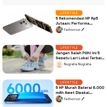
LIFESTYLE
5 Rekomendasi HP Rp5
Jutaan: Performa
Ngebut, Kamera Jernih,
Fathorrozi 🖊️
dan Memori Lega
LIFESTYLE
Jangan Salah Pilih! Ini 5
Sepatu Lari Lokal Terbaik
untuk Daily Run
Nugraha Nugraha
LIFESTYLE
5 HP Murah Baterai 6.000
mAh Awet Dipakai
Seharian, Harga Mulai Rp1
Fathorrozi 🖊️
Jutaan