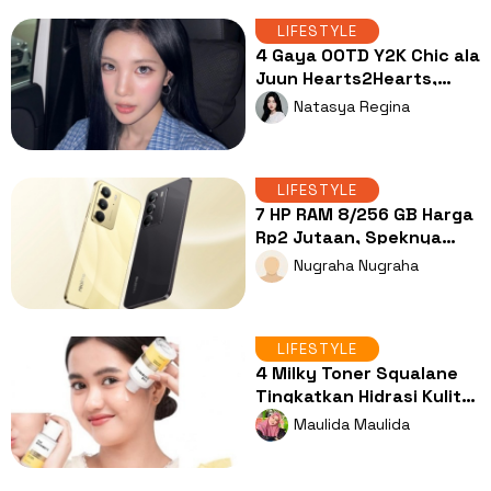
LIFESTYLE
4 Gaya OOTD Y2K Chic ala
Juun Hearts2Hearts,
Manis tapi Tetap Edgy!
Natasya Regina
LIFESTYLE
7 HP RAM 8/256 GB Harga
Rp2 Jutaan, Speknya
Bikin Kaget!
Nugraha Nugraha
LIFESTYLE
4 Milky Toner Squalane
Tingkatkan Hidrasi Kulit
untuk Perkuat Skin
Maulida Maulida
Barrier