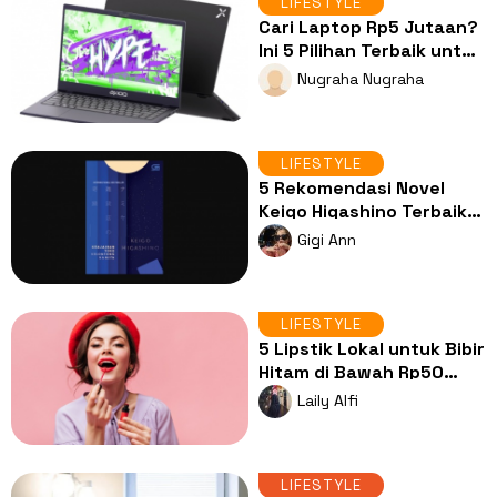
LIFESTYLE
Cari Laptop Rp5 Jutaan?
Ini 5 Pilihan Terbaik untuk
Kuliah dan Kerja
Nugraha Nugraha
LIFESTYLE
5 Rekomendasi Novel
Keigo Higashino Terbaik,
Sang Masterpiece
Gigi Ann
Misteri Jepang
LIFESTYLE
5 Lipstik Lokal untuk Bibir
Hitam di Bawah Rp50
Ribu, Pigmentasinya
Laily Alfi
Juara!
LIFESTYLE