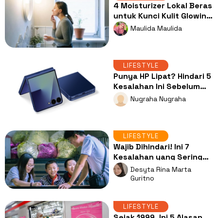
4 Moisturizer Lokal Beras
untuk Kunci Kulit Glowing
dan Plumpy Setiap Hari
Maulida Maulida
LIFESTYLE
Punya HP Lipat? Hindari 5
Kesalahan Ini Sebelum
Terlambat
Nugraha Nugraha
LIFESTYLE
Wajib Dihindari! Ini 7
Kesalahan yang Sering
Dilakukan Mahasiswa
Desyta Rina Marta
saat KKN
Guritno
LIFESTYLE
Sejak 1999, Ini 5 Alasan