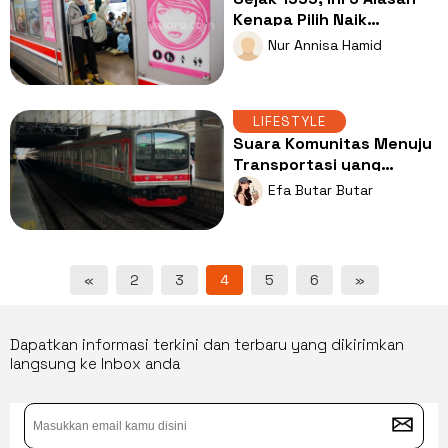
Kenapa Pilih Naik
Transportasi Umum
Nur Annisa Hamid
Hingga Sekarang
LIFESTYLE
Suara Komunitas Menuju
Transportasi yang
Inklusif
Efa Butar Butar
«
2
3
4
5
6
»
Dapatkan informasi terkini dan terbaru yang dikirimkan
langsung ke Inbox anda