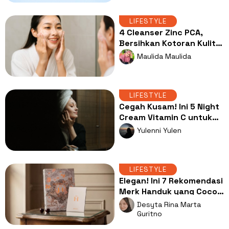
LIFESTYLE
4 Cleanser Zinc PCA,
Bersihkan Kotoran Kulit
Berminyak Tanpa Bikin
Maulida Maulida
Ketarik
LIFESTYLE
Cegah Kusam! Ini 5 Night
Cream Vitamin C untuk
Kulit Tampak Cerah
Yulenni Yulen
Merata
LIFESTYLE
Elegan! Ini 7 Rekomendasi
Merk Handuk yang Cocok
Jadi Souvenir dan
Desyta Rina Marta
Hampers
Guritno