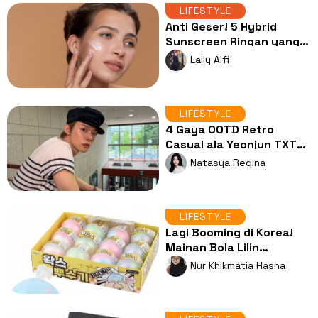
LIFESTYLE
Anti Geser! 5 Hybrid
Sunscreen Ringan yang
Cocok Dipakai di Bawah
Laily Alfi
Makeup
LIFESTYLE
4 Gaya OOTD Retro
Casual ala Yeonjun TXT
yang Bikin Look Makin
Natasya Regina
Berkarakter!
LIFESTYLE
Lagi Booming di Korea!
Mainan Bola Lilin
'Wakppubol' Ampuh Usir
Nur Khikmatia Hasna
Stres, Kok Bisa?