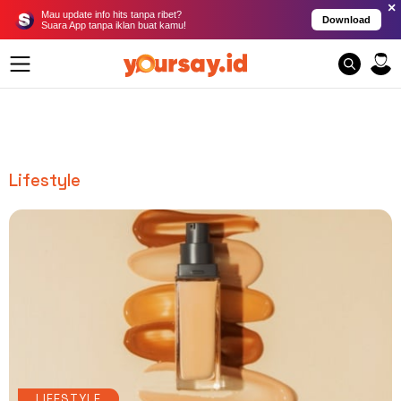
×
Mau update info hits tanpa ribet?
Download
Suara App tanpa iklan buat kamu!
Lifestyle
LIFESTYLE