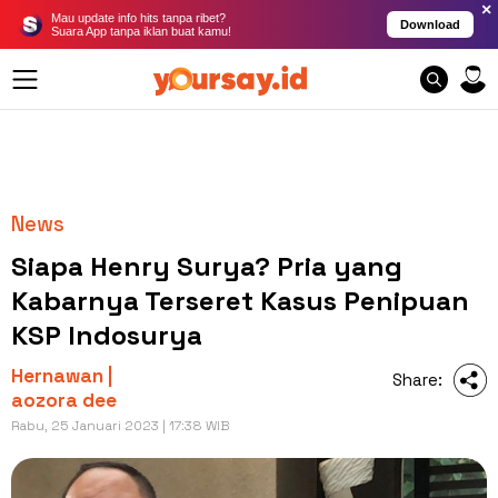
×
Mau update info hits tanpa ribet?
Download
Suara App tanpa iklan buat kamu!
News
Siapa Henry Surya? Pria yang
Kabarnya Terseret Kasus Penipuan
KSP Indosurya
Hernawan |
Share:
aozora dee
Rabu, 25 Januari 2023 | 17:38 WIB