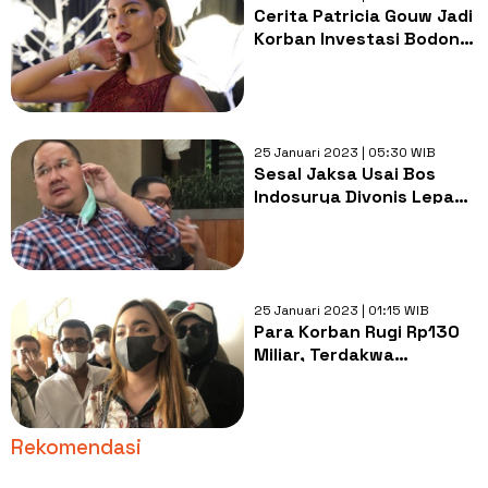
Cerita Patricia Gouw Jadi
Korban Investasi Bodong
Indosurya, Bandingkan
Vonis Terdakwa dengan
Indra Kenz
25 Januari 2023 | 05:30 WIB
Sesal Jaksa Usai Bos
Indosurya Divonis Lepas:
Akan Saya Laporkan Ke
Presiden Hakim Ini!
25 Januari 2023 | 01:15 WIB
Para Korban Rugi Rp130
Miliar, Terdakwa
Investasi Bodong Media
Periklanan Akui
Perbuatannya di Muka
Rekomendasi
Hakim