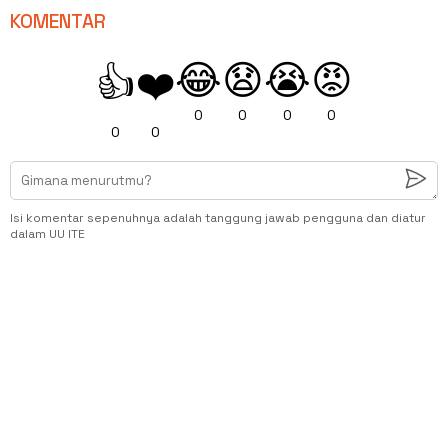
KOMENTAR
😂
😧
😭
😡
👍
❤️
0
0
0
0
0
0
Isi komentar sepenuhnya adalah tanggung jawab pengguna dan diatur
dalam UU ITE