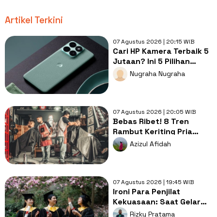
Artikel Terkini
07 Agustus 2026 | 20:15 WIB
Cari HP Kamera Terbaik 5
Jutaan? Ini 5 Pilihan
dengan Foto Paling Tajam
Nugraha Nugraha
07 Agustus 2026 | 20:05 WIB
Bebas Ribet! 8 Tren
Rambut Keriting Pria
untuk Wajah Kotak yang
Azizul Afidah
Gampang Ditata
07 Agustus 2026 | 19:45 WIB
Ironi Para Penjilat
Kekuasaan: Saat Gelar
Akademis Kalah oleh
Rizky Pratama