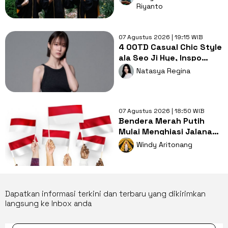
Mental ABS
Riyanto
07 Agustus 2026 | 19:15 WIB
4 OOTD Casual Chic Style
ala Seo Ji Hye, Inspo
Gaya Ngampus Sampai
Natasya Regina
Ngantor!
07 Agustus 2026 | 18:50 WIB
Bendera Merah Putih
Mulai Menghiasi Jalanan,
Mengapa Tradisi ini
Windy Aritonang
Penting?
Dapatkan informasi terkini dan terbaru yang dikirimkan
langsung ke Inbox anda