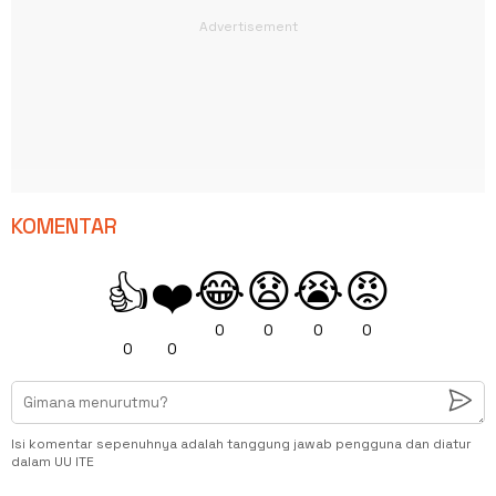
KOMENTAR
😂
😧
😭
😡
👍
❤️
0
0
0
0
0
0
Isi komentar sepenuhnya adalah tanggung jawab pengguna dan diatur
dalam UU ITE