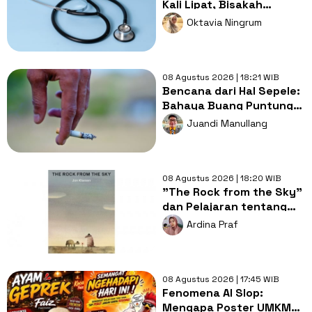
Kali Lipat, Bisakah
Layanan Kesehatan
Oktavia Ningrum
Tetap Murah?
08 Agustus 2026 | 18:21 WIB
Bencana dari Hal Sepele:
Bahaya Buang Puntung
Rokok Sembarangan di
Juandi Manullang
Musim Kemarau
08 Agustus 2026 | 18:20 WIB
"The Rock from the Sky"
dan Pelajaran tentang
Berani Menghadapi
Ardina Praf
Perubahan
08 Agustus 2026 | 17:45 WIB
Fenomena AI Slop:
Mengapa Poster UMKM