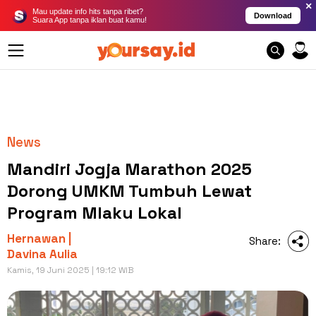
×
Mau update info hits tanpa ribet?
Download
Suara App tanpa iklan buat kamu!
News
Mandiri Jogja Marathon 2025
Dorong UMKM Tumbuh Lewat
Program Mlaku Lokal
Hernawan |
Share:
Davina Aulia
Kamis, 19 Juni 2025 | 19:12 WIB