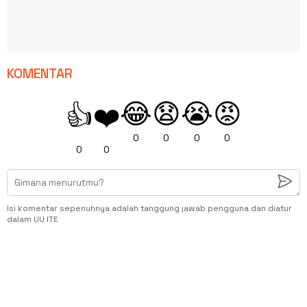
KOMENTAR
😂
😧
😭
😡
👍
❤️
0
0
0
0
0
0
Isi komentar sepenuhnya adalah tanggung jawab pengguna dan diatur
dalam UU ITE