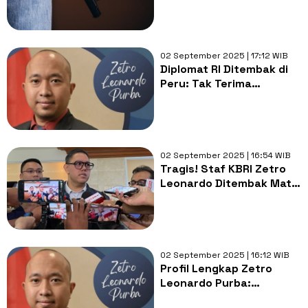
Pembunuh Bayaran, Apa
Motifnya?
02 September 2025 | 17:12 WIB
Diplomat RI Ditembak di
Peru: Tak Terima
Ancaman, Tak Bisa
Bahasa Spanyol, Apa
Motif Pelakunya?
02 September 2025 | 16:54 WIB
Tragis! Staf KBRI Zetro
Leonardo Ditembak Mati
di Peru, DPR Minta Kasus
Diusut Tuntas
02 September 2025 | 16:12 WIB
Profil Lengkap Zetro
Leonardo Purba:
Diplomat Ramah dan