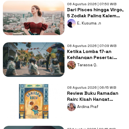
08 Agustus 2026 | 07:50 WIB
Dari Pisces hingga Virgo,
5 Zodiak Paling Kalem
tapi Penuh Makna di Balik
E. Kusuma .n
Sikapnya
08 Agustus 2026 | 07:09 WIB
Ketika Lomba 17-an
Kehilangan Peserta:
Apakah Indonesia Sedang
Tarassa Q.
Memasuki Era Krisis
Anak?
08 Agustus 2026 | 06:15 WIB
Review Buku Ramadan
Rain: Kisah Hangat
tentang Doa, Syukur, dan
Ardina Praf
Cinta Keluarga di Balik
Hujan