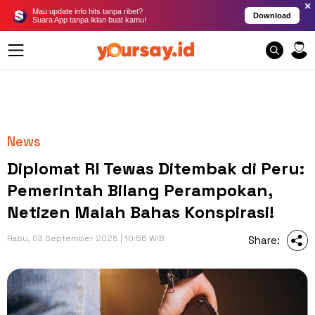
×
Mau update info hits tanpa ribet?
Download
Suara App tanpa iklan buat kamu!
News
Diplomat RI Tewas Ditembak di Peru:
Pemerintah Bilang Perampokan,
Netizen Malah Bahas Konspirasi!
Rabu, 03 September 2025 | 10:56 WIB
Share: