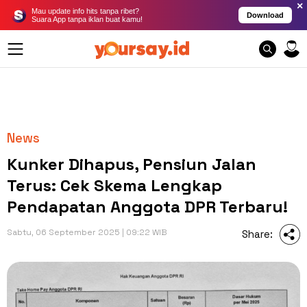
×
Mau update info hits tanpa ribet?
Download
Suara App tanpa iklan buat kamu!
News
Kunker Dihapus, Pensiun Jalan
Terus: Cek Skema Lengkap
Pendapatan Anggota DPR Terbaru!
Sabtu, 06 September 2025 | 09:22 WIB
Share: