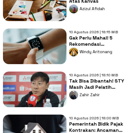
Atas Kanvas
Azizul Afidah
10 Agustus 2026 | 18:15 WIB
Gak Perlu Mahal! 5
Rekomendasi
Smartwatch Berkualitas
Windy Aritonang
dan Ramah di Kantong
10 Agustus 2026 | 18:10 WIB
Tak Bisa Dibantah! STY
Masih Jadi Pelatih
Terbaik bagi Timnas
Zahir Zahir
Indonesia
10 Agustus 2026 | 18:00 WIB
Pemerintah Bidik Pajak
Kontrakan: Ancaman