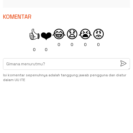
KOMENTAR
😂
😧
😭
😡
👍
❤️
0
0
0
0
0
0
Isi komentar sepenuhnya adalah tanggung jawab pengguna dan diatur
dalam UU ITE