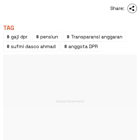
Share:
TAG
# gaji dpr
# pensiun
# Transparansi anggaran
# sufmi dasco ahmad
# anggota DPR