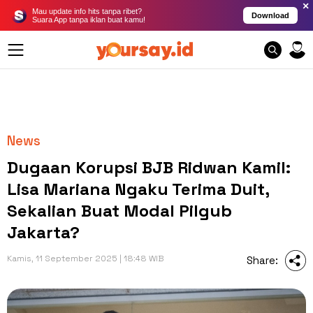
×
Mau update info hits tanpa ribet?
Download
Suara App tanpa iklan buat kamu!
News
Dugaan Korupsi BJB Ridwan Kamil:
Lisa Mariana Ngaku Terima Duit,
Sekalian Buat Modal Pilgub
Jakarta?
Kamis, 11 September 2025 | 18:48 WIB
Share: