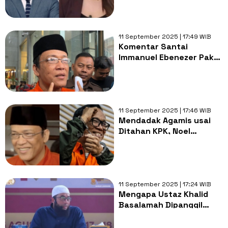
Kamil
11 September 2025 | 17:49 WIB
Komentar Santai
Immanuel Ebenezer Pakai
Peci Diperiksa KPK: Biar
Lebih Keren!
11 September 2025 | 17:46 WIB
Mendadak Agamis usai
Ditahan KPK, Noel
Ebenezer Pede Pakai
Peci: Biar Lebih Keren!
11 September 2025 | 17:24 WIB
Mengapa Ustaz Khalid
Basalamah Dipanggil
KPK?