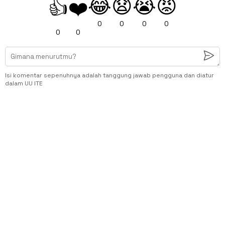
😂
😧
😭
😡
👍
❤️
0
0
0
0
0
0
Isi komentar sepenuhnya adalah tanggung jawab pengguna dan diatur
dalam UU ITE