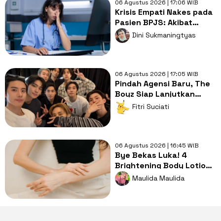
06 Agustus 2026 | 17:06 WIB
Krisis Empati Nakes pada
Pasien BPJS: Akibat
'Burnout' atau
Dini Sukmaningtyas
Bobroknya Sistem
Kesehatan?
06 Agustus 2026 | 17:05 WIB
Pindah Agensi Baru, The
Boyz Siap Lanjutkan
Aktivitas Grup dengan 9
Fitri Suciati
Member
06 Agustus 2026 | 16:45 WIB
Bye Bekas Luka! 4
Brightening Body Lotion
Ini Bikin Kulit Cerah dan
Maulida Maulida
Lembap