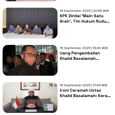
Beberkan Bukti Baru
16 September 2025 | 20:55 WIB
KPK Dinilai 'Main Satu
Arah', Tim Hukum Rudy
Tanoe Tuntut
Pembatalan Status
Tersangka
16 September 2025 | 19:40 WIB
Uang Pengembalian
Khalid Basalamah
Berubah Jadi Sitaan
Korupsi Kuota Haji? KPK:
Nanti Kami Jelaskan
16 September 2025 | 17:45 WIB
Ironi Ceramah Ustaz
Khalid Basalamah: Keras
Larang Haji Ilegal, Kini
Pakai Kuota Bermasalah