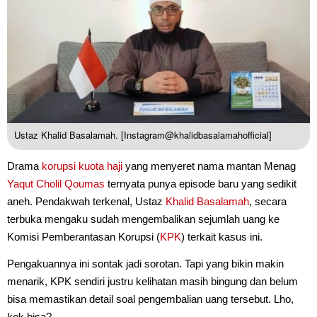
Ustaz Khalid Basalamah. [Instagram@khalidbasalamahofficial]
Drama
korupsi kuota haji
yang menyeret nama mantan Menag
Yaqut Cholil Qoumas
ternyata punya episode baru yang sedikit
aneh. Pendakwah terkenal, Ustaz
Khalid Basalamah
, secara
terbuka mengaku sudah mengembalikan sejumlah uang ke
Komisi Pemberantasan Korupsi (
KPK
) terkait kasus ini.
Pengakuannya ini sontak jadi sorotan. Tapi yang bikin makin
menarik, KPK sendiri justru kelihatan masih bingung dan belum
bisa memastikan detail soal pengembalian uang tersebut. Lho,
kok bisa?