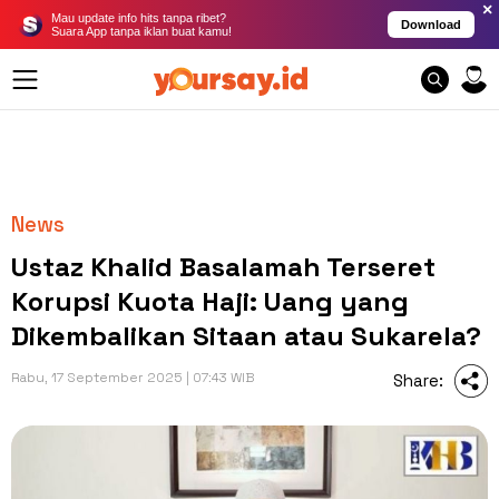
×
Mau update info hits tanpa ribet?
Download
Suara App tanpa iklan buat kamu!
News
Ustaz Khalid Basalamah Terseret
Korupsi Kuota Haji: Uang yang
Dikembalikan Sitaan atau Sukarela?
Rabu, 17 September 2025 | 07:43 WIB
Share: