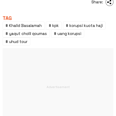
Share:
TAG
# Khalid Basalamah
# kpk
# korupsi kuota haji
# yaqut cholil qoumas
# uang korupsi
# uhud tour