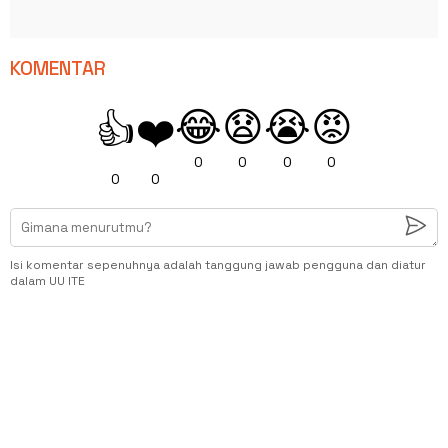
KOMENTAR
😂
😧
😭
😡
👍
❤️
0
0
0
0
0
0
Isi komentar sepenuhnya adalah tanggung jawab pengguna dan diatur
dalam UU ITE