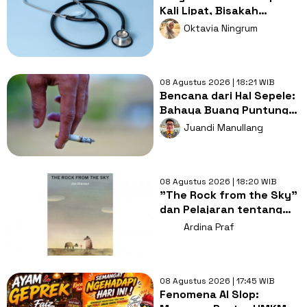
Kali Lipat, Bisakah
Layanan Kesehatan
Oktavia Ningrum
Tetap Murah?
08 Agustus 2026 | 18:21 WIB
Bencana dari Hal Sepele:
Bahaya Buang Puntung
Rokok Sembarangan di
Juandi Manullang
Musim Kemarau
08 Agustus 2026 | 18:20 WIB
"The Rock from the Sky"
dan Pelajaran tentang
Berani Menghadapi
Ardina Praf
Perubahan
08 Agustus 2026 | 17:45 WIB
Fenomena AI Slop: