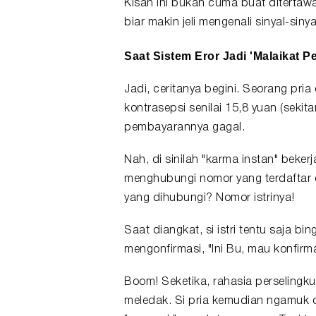
Kisah ini bukan cuma buat ditertawa
biar makin jeli mengenali sinyal-sin
Saat Sistem Eror Jadi 'Malaikat 
Jadi, ceritanya begini. Seorang pri
kontrasepsi senilai 15,8 yuan (sekita
pembayarannya gagal.
Nah, di sinilah "karma instan" beke
menghubungi nomor yang terdaftar d
yang dihubungi? Nomor istrinya!
Saat diangkat, si istri tentu saja 
mengonfirmasi, "Ini Bu, mau konfirma
Boom! Seketika, rahasia perselingk
meledak. Si pria kemudian ngamuk