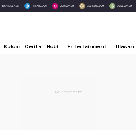
BOLATIMES.COM
HITEKNO.COM
DEWIKU.COM
MOBIMOTO.COM
GUIDEKU.COM
Kolom
Cerita
Hobi
Entertainment
Ulasan