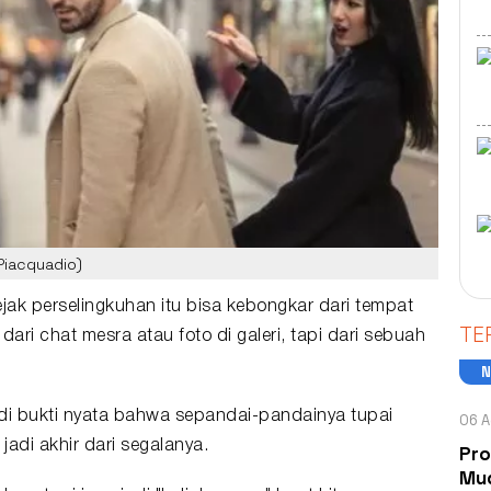
Piacquadio)
 jejak perselingkuhan itu bisa kebongkar dari tempat
TE
ari chat mesra atau foto di galeri, tapi dari sebuah
jadi bukti nyata bahwa sepandai-pandainya tupai
06 A
jadi akhir dari segalanya.
Pro
Mud