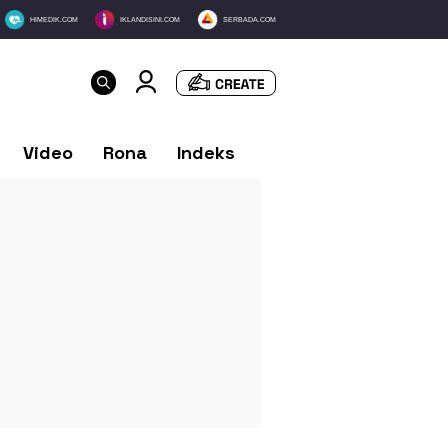
HIMEDIK.COM
IKLANDISINI.COM
SERBADA.COM
Video
Rona
Indeks