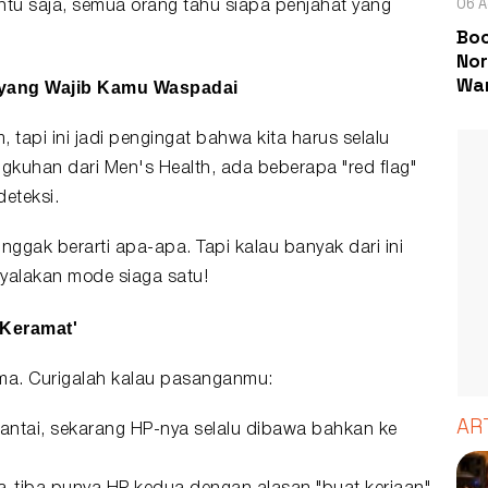
06 A
ntu saja, semua orang tahu siapa penjahat yang
Boc
Nor
Wa
 yang Wajib Kamu Waspadai
, tapi ini jadi pengingat bahwa kita harus selalu
ngkuhan dari Men's Health, ada beberapa "red flag"
eteksi.
nggak berarti apa-apa. Tapi kalau banyak dari ini
yalakan mode siaga satu!
 Keramat'
ama. Curigalah kalau pasanganmu:
AR
santai, sekarang HP-nya selalu dibawa bahkan ke
.