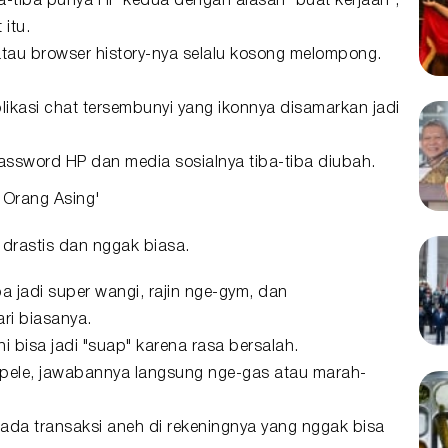
a-tiba punya HP kedua dengan alasan "buat kerjaan",
itu.
 atau browser history-nya selalu kosong melompong.
likasi chat tersembunyi yang ikonnya disamarkan jadi
sword HP dan media sosialnya tiba-tiba diubah.
 'Orang Asing'
 drastis dan nggak biasa.
a jadi super wangi, rajin nge-gym, dan
ri biasanya.
i bisa jadi "suap" karena rasa bersalah.
sepele, jawabannya langsung nge-gas atau marah-
 ada transaksi aneh di rekeningnya yang nggak bisa