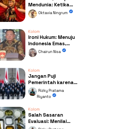
Mendunia: Ketika
Kolaborasi
Oktavia Ningrum
Mengubah Wajah
Kemiren
Kolom
Ironi Hukum: Menuju
Indonesia Emas,
Ternyata Emasnya
Chairun Nisa
Ada di Rumah Febrie!
Kolom
Jangan Puji
Pemerintah karena
Kerja: Mengapa
Rizky Pratama
Publik Begitu Mudah
Riyanto
Terpesona?
Kolom
Salah Sasaran
Evaluasi: Menilai
Program MBG Lewat