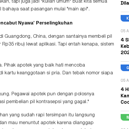
kan, tapi juga jadi "kuliah umum" buat kita semua
Dil
yal bahaya saat
pasangan
mulai "main api".
Pencabut Nyawa' Perselingkuhan
05 A
a di Guangdong, China, dengan santainya membeli pil
4 S
r Rp35 ribu) lewat aplikasi. Tapi entah kenapa, sistem
Keb
202
rja. Pihak apotek yang baik hati mencoba
i kartu keanggotaan si pria. Dan tebak nomor siapa
05 A
4 H
bingung. Pegawai apotek pun dengan polosnya
Kam
Coc
si pembelian pil kontrasepsi yang gagal."
uhan yang sudah rapi tersimpan itu langsung
 dan mau menuntut apotek karena dianggap