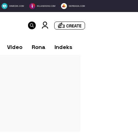
HIMEDIK.COM
IKLANDISINI.COM
SERBADA.COM
Video
Rona
Indeks