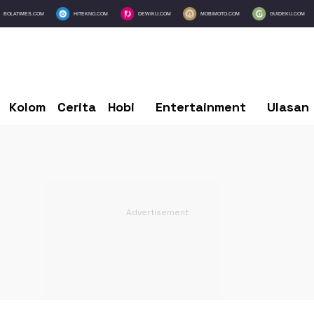
BOLATIMES.COM
HITEKNO.COM
DEWIKU.COM
MOBIMOTO.COM
GUIDEKU.COM
Kolom
Cerita
Hobi
Entertainment
Ulasan