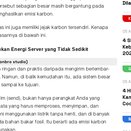
Dil
tersebut sebagian besar masih bergantung pada
menghasilkan
emisi karbon
.
as ini juga memiliki
jejak karbon
tersendiri. Kenapa
05 A
lasannya di bawah ini.
4 S
Keb
kan Energi Server yang Tidak Sedikit
202
tonbro studio)
h ringan dan praktis daripada mengirim berlembar-
. Namun, di balik kemudahan itu, ada sistem besar
05 A
 sampai ke tujuan.
4 H
Kam
rim (send), bukan hanya perangkat Anda yang
Coc
at data yang harus memproses, menyimpan, dan
ni menggunakan listrik tanpa henti, dan di banyak
a bahan bakar fosil. Itu berarti ada emisi karbon
gunakan.