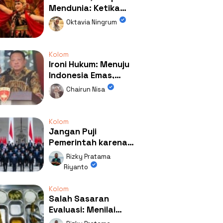
Mendunia: Ketika
Kolaborasi
Oktavia Ningrum
Mengubah Wajah
Kemiren
Kolom
Ironi Hukum: Menuju
Indonesia Emas,
Ternyata Emasnya
Chairun Nisa
Ada di Rumah Febrie!
Kolom
Jangan Puji
Pemerintah karena
Kerja: Mengapa
Rizky Pratama
Publik Begitu Mudah
Riyanto
Terpesona?
Kolom
Salah Sasaran
Evaluasi: Menilai
Program MBG Lewat