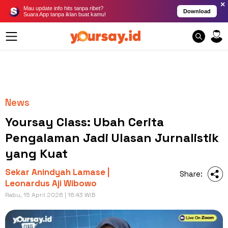
×
Mau update info hits tanpa ribet?
Download
Suara App tanpa iklan buat kamu!
News
Yoursay Class: Ubah Cerita
Pengalaman Jadi Ulasan Jurnalistik
yang Kuat
Sekar Anindyah Lamase |
Share:
Leonardus Aji Wibowo
Rabu, 15 April 2026 | 16:43 WIB