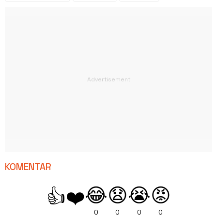
KOMENTAR
😂
😧
😭
😡
👍
❤️
0
0
0
0