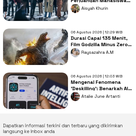
Perjuangan Mahasiswa
Hukum Membongkar
Aisyah Khurin
Misteri Pembunuhan
06 Agustus 2026 | 12:29 WIB
Durasi Capai 135 Menit,
Film Godzilla Minus Zero
Pecahkan Rekor
Raysazahra A.M
Franchise
06 Agustus 2026 | 12:03 WIB
Mengenal Fenomena
'Deskilling': Benarkah AI
Perlahan Menurunkan
Atalie June Artanti
Keterampilan Berpikir
Manusia?
Dapatkan informasi terkini dan terbaru yang dikirimkan
langsung ke Inbox anda