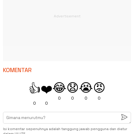
KOMENTAR
😂
😧
😭
😡
👍
❤️
0
0
0
0
0
0
Isi komentar sepenuhnya adalah tanggung jawab pengguna dan diatur
dalam UU ITE