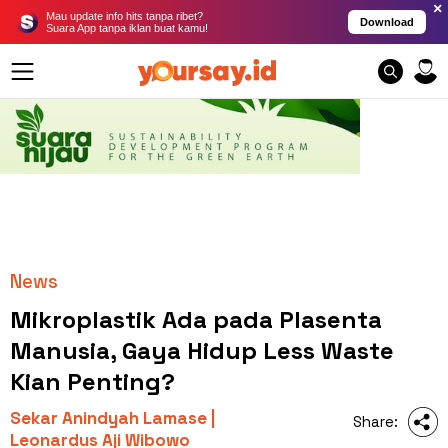
×
Mau update info hits tanpa ribet?
Download
Suara App tanpa iklan buat kamu!
News
Mikroplastik Ada pada Plasenta
Manusia, Gaya Hidup Less Waste
Kian Penting?
Sekar Anindyah Lamase |
Share:
Leonardus Aji Wibowo