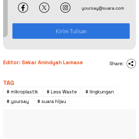
yoursay@suara.com
Kirim Tulisan
Editor: Sekar Anindyah Lamase
Share:
TAG
# mikroplastik
# Less Waste
# lingkungan
# yoursay
# suara hijau