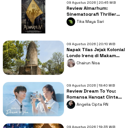
09 Agustus 2026 | 20:45 WIB
Review Almarhum:
Sinematografi Thriller
Misteri Bernyawa
Tika Maya Sari
Kearifan Lokal
09 Agustus 2026 | 20:10 WIB
Napak Tilas Jejak Kolonial
Londo Ireng di Makam
Kherkof Purworejo
Chairun Nisa
09 Agustus 2026 | 19:40 WIB
Review Dream To You:
Romansa Hangat Cinta
Pertama, Luka dan
Angelia Cipta RN
Impian
09 Agustus 2026 | 19:35 WIB