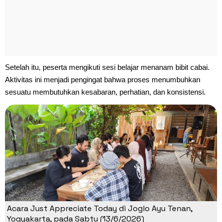
Setelah itu, peserta mengikuti sesi belajar menanam bibit cabai.
Aktivitas ini menjadi pengingat bahwa proses menumbuhkan
sesuatu membutuhkan kesabaran, perhatian, dan konsistensi.
Acara Just Appreciate Today di Joglo Ayu Tenan,
Yogyakarta, pada Sabtu (13/6/2026)