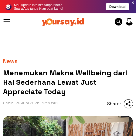
×
Mau update info hits tanpa ribet?
Download
Suara App tanpa iklan buat kamu!
News
Menemukan Makna Wellbeing dari
Hal Sederhana Lewat Just
Appreciate Today
Senin, 29 Juni 2026 | 11:15 WIB
Share: