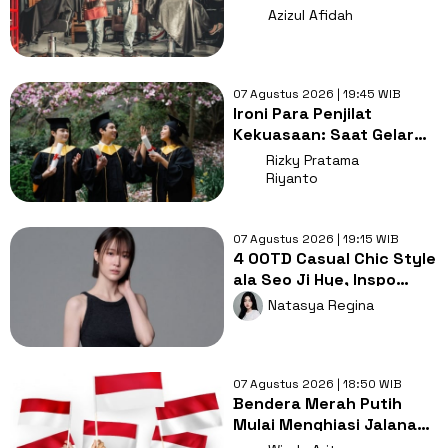
untuk Wajah Kotak yang
Azizul Afidah
Gampang Ditata
07 Agustus 2026 | 19:45 WIB
Ironi Para Penjilat
Kekuasaan: Saat Gelar
Akademis Kalah oleh
Rizky Pratama
Mental ABS
Riyanto
07 Agustus 2026 | 19:15 WIB
4 OOTD Casual Chic Style
ala Seo Ji Hye, Inspo
Gaya Ngampus Sampai
Natasya Regina
Ngantor!
07 Agustus 2026 | 18:50 WIB
Bendera Merah Putih
Mulai Menghiasi Jalanan,
Mengapa Tradisi ini