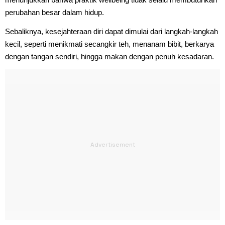
perubahan besar dalam hidup.
Sebaliknya, kesejahteraan diri dapat dimulai dari langkah-langkah
kecil, seperti menikmati secangkir teh, menanam bibit, berkarya
dengan tangan sendiri, hingga makan dengan penuh kesadaran.