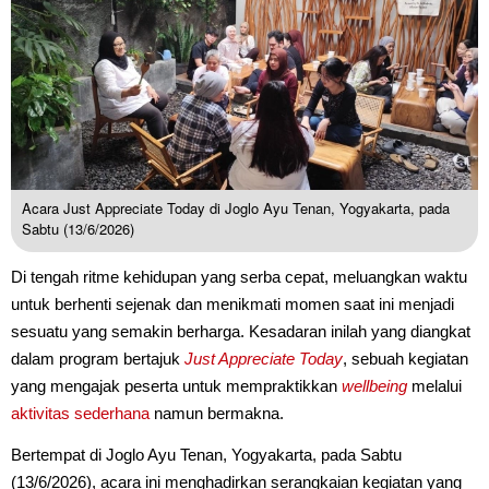
Acara Just Appreciate Today di Joglo Ayu Tenan, Yogyakarta, pada
Sabtu (13/6/2026)
Di tengah ritme kehidupan yang serba cepat, meluangkan waktu
untuk berhenti sejenak dan menikmati momen saat ini menjadi
sesuatu yang semakin berharga. Kesadaran inilah yang diangkat
dalam program bertajuk
Just Appreciate Today
, sebuah kegiatan
yang mengajak peserta untuk mempraktikkan
wellbeing
melalui
aktivitas sederhana
namun bermakna.
Bertempat di Joglo Ayu Tenan, Yogyakarta, pada Sabtu
(13/6/2026), acara ini menghadirkan serangkaian kegiatan yang