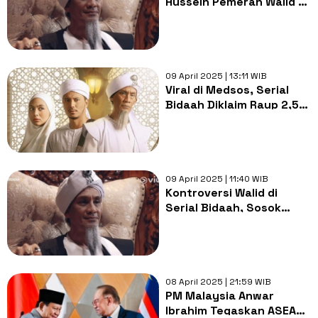
Hussein Pemeran Walid di
Serial Bidaah, Publik
Pangling dan Puji
Ketampanannya
09 April 2025 | 13:11 WIB
Viral di Medsos, Serial
Bidaah Diklaim Raup 2,5
Miliar Views dalam
Sebulan
09 April 2025 | 11:40 WIB
Kontroversi Walid di
Serial Bidaah, Sosok
Pemimpin Sesat
Berkedok Agama
08 April 2025 | 21:59 WIB
PM Malaysia Anwar
Ibrahim Tegaskan ASEAN