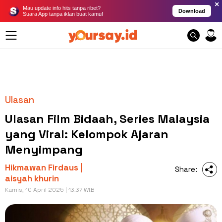
×
Mau update info hits tanpa ribet?
Download
Suara App tanpa iklan buat kamu!
Ulasan
Ulasan Film Bidaah, Series Malaysia
yang Viral: Kelompok Ajaran
Menyimpang
Hikmawan Firdaus |
Share:
aisyah khurin
Kamis, 10 April 2025 | 13:37 WIB