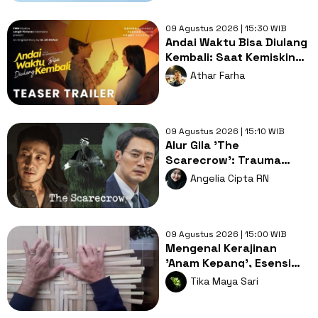
09 Agustus 2026 | 15:30 WIB
Andai Waktu Bisa Diulang
Kembali: Saat Kemiskinan
Merampas Kebebasan
Athar Farha
Cinta
09 Agustus 2026 | 15:10 WIB
Alur Gila 'The
Scarecrow': Trauma
Lama, Pembunuh
Angelia Cipta RN
Berantai dan Misteri
Gelap
09 Agustus 2026 | 15:00 WIB
Mengenal Kerajinan
'Anam Kepang', Esensi
Edukatif yang Mati
Tika Maya Sari
Ditelan Zaman