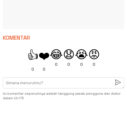
KOMENTAR
😂
😧
😭
😡
👍
❤️
0
0
0
0
0
0
Isi komentar sepenuhnya adalah tanggung jawab pengguna dan diatur
dalam UU ITE