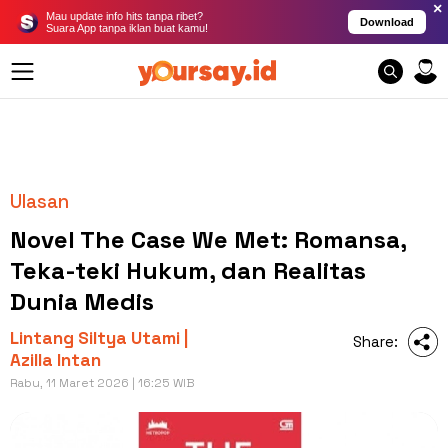
×
Mau update info hits tanpa ribet?
Download
Suara App tanpa iklan buat kamu!
Ulasan
Novel The Case We Met: Romansa,
Teka-teki Hukum, dan Realitas
Dunia Medis
Lintang Siltya Utami |
Share:
Azilla Intan
Rabu, 11 Maret 2026 | 16:25 WIB