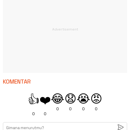
KOMENTAR
😂
😧
😭
😡
👍
❤️
0
0
0
0
0
0