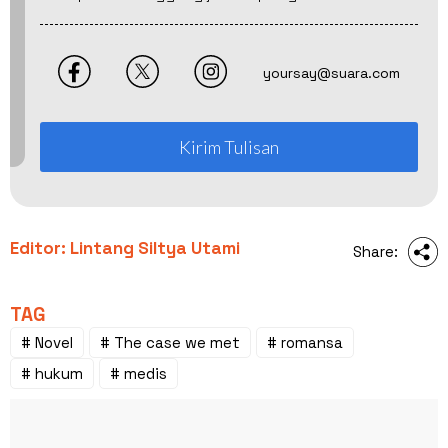
yoursay@suara.com
Kirim Tulisan
Editor: Lintang Siltya Utami
Share:
TAG
# Novel
# The case we met
# romansa
# hukum
# medis