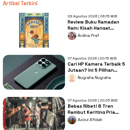
Artikel Terkini
08 Agustus 2026 | 06:15 WIB
Review Buku Ramadan
Rain: Kisah Hangat
tentang Doa, Syukur, dan
Ardina Praf
Cinta Keluarga di Balik
Hujan
07 Agustus 2026 | 20:15 WIB
Cari HP Kamera Terbaik 5
Jutaan? Ini 5 Pilihan
dengan Foto Paling Tajam
Nugraha Nugraha
07 Agustus 2026 | 20:05 WIB
Bebas Ribet! 8 Tren
Rambut Keriting Pria
untuk Wajah Kotak yang
Azizul Afidah
Gampang Ditata