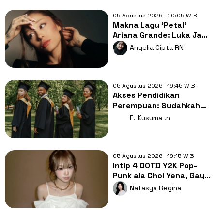
05 Agustus 2026 | 20:05 WIB
Makna Lagu 'Petal'
Ariana Grande: Luka Jadi
Bahan Bakar untuk
Angelia Cipta RN
Tumbuh
05 Agustus 2026 | 19:45 WIB
Akses Pendidikan
Perempuan: Sudahkah
Merdeka Belajar Benar-
E. Kusuma .n
benar Setara?
05 Agustus 2026 | 19:15 WIB
Intip 4 OOTD Y2K Pop-
Punk ala Choi Yena, Gaya
Lebih Cute dan Rebel!
Natasya Regina