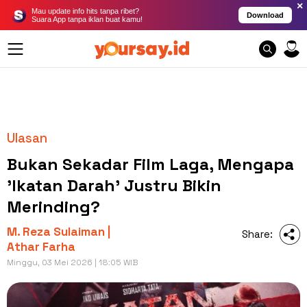
×
Mau update info hits tanpa ribet?
Download
Suara App tanpa iklan buat kamu!
Ulasan
Bukan Sekadar Film Laga, Mengapa
'Ikatan Darah' Justru Bikin
Merinding?
M. Reza Sulaiman |
Share:
Athar Farha
Minggu, 03 Mei 2026 | 18:05 WIB