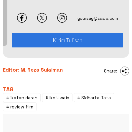
yoursay@suara.com
Kirim Tulisan
Editor: M. Reza Sulaiman
Share:
TAG
# ikatan darah
# Iko Uwais
# Sidharta Tata
# review film