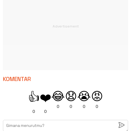
KOMENTAR
😂
😧
😭
😡
👍
❤️
0
0
0
0
0
0