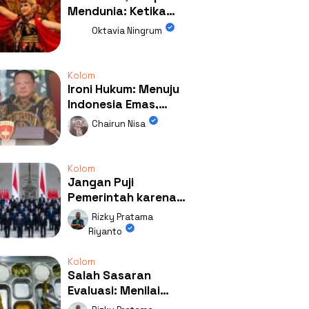
Mendunia: Ketika
Kolaborasi
Oktavia Ningrum
Mengubah Wajah
Kemiren
Kolom
Ironi Hukum: Menuju
Indonesia Emas,
Ternyata Emasnya
Chairun Nisa
Ada di Rumah Febrie!
Kolom
Jangan Puji
Pemerintah karena
Kerja: Mengapa
Rizky Pratama
Publik Begitu Mudah
Riyanto
Terpesona?
Kolom
Salah Sasaran
Evaluasi: Menilai
Program MBG Lewat