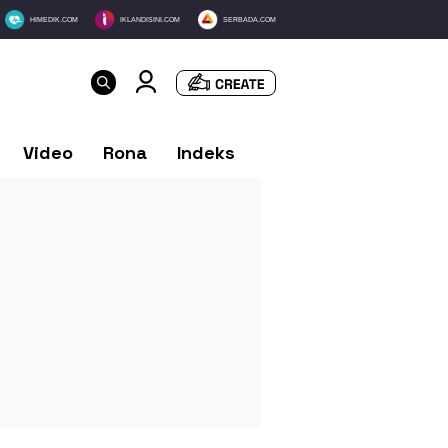
HIMEDIK.COM
IKLANDISINI.COM
SERBADA.COM
Video
Rona
Indeks