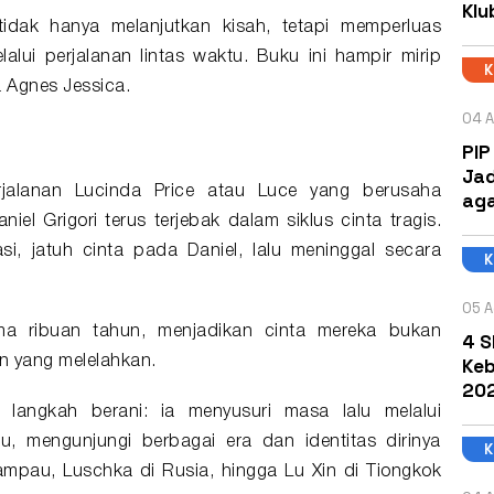
Klu
tidak hanya melanjutkan kisah, tetapi memperluas
alui perjalanan lintas waktu. Buku ini hampir mirip
 Agnes Jessica.
04 A
PIP
Jad
jalanan Lucinda Price atau Luce yang berusaha
aga
l Grigori terus terjebak dalam siklus cinta tragis.
si, jatuh cinta pada Daniel, lalu meninggal secara
05 A
lama ribuan tahun, menjadikan cinta mereka bukan
4 S
Keb
n yang melelahkan.
202
 langkah berani: ia menyusuri masa lalu melalui
, mengunjungi berbagai era dan identitas dirinya
 lampau, Luschka di Rusia, hingga Lu Xin di Tiongkok