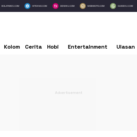
BOLATIMES.COM
HITEKNO.COM
DEWIKU.COM
MOBIMOTO.COM
GUIDEKU.COM
Kolom
Cerita
Hobi
Entertainment
Ulasan