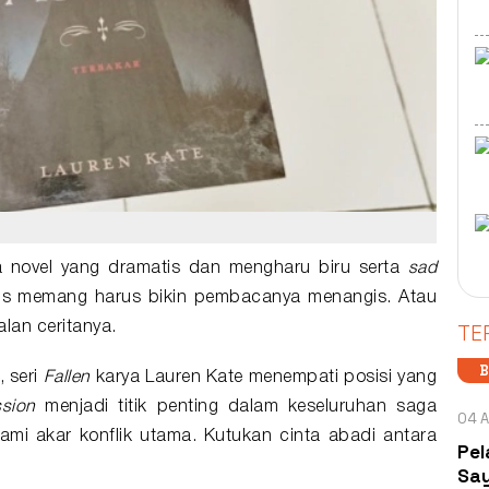
ka
novel
yang dramatis dan mengharu biru serta
sad
gus memang harus bikin pembacanya menangis. Atau
TE
alan ceritanya.
B
, seri
Fallen
karya Lauren Kate menempati posisi yang
sion
menjadi titik penting dalam keseluruhan saga
04 A
mi akar konflik utama. Kutukan
cinta
abadi antara
Pel
Say