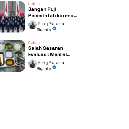
Kolom
Jangan Puji
Pemerintah karena
Kerja: Mengapa
Rizky Pratama
Publik Begitu Mudah
Riyanto
Terpesona?
Kolom
Salah Sasaran
Evaluasi: Menilai
Program MBG Lewat
Rizky Pratama
Respons Anak Itu
Riyanto
Absurd