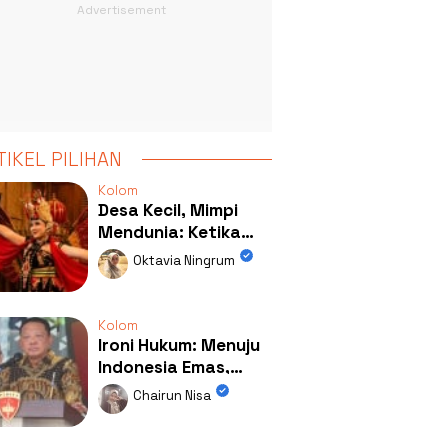
TIKEL PILIHAN
Kolom
Desa Kecil, Mimpi
Mendunia: Ketika
Kolaborasi
Oktavia Ningrum
Mengubah Wajah
Kemiren
Kolom
Ironi Hukum: Menuju
Indonesia Emas,
Ternyata Emasnya
Chairun Nisa
Ada di Rumah Febrie!