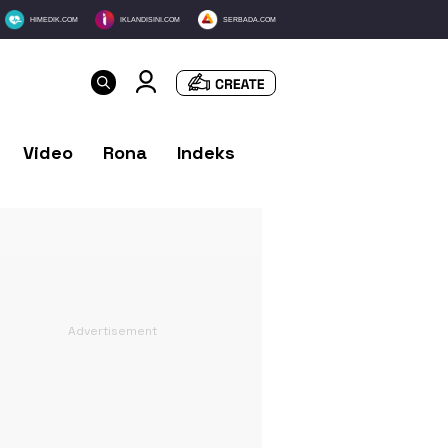
HIMEDIK.COM
IKLANDISINI.COM
SERBADA.COM
Video
Rona
Indeks