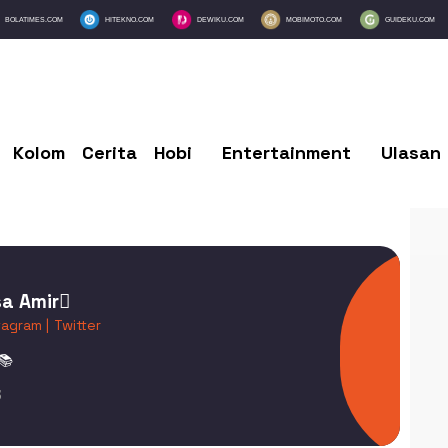
BOLATIMES.COM
HITEKNO.COM
DEWIKU.COM
MOBIMOTO.COM
GUIDEKU.COM
Kolom
Cerita
Hobi
Entertainment
Ulasan
a Amir
tagram |
Twitter
📚
3