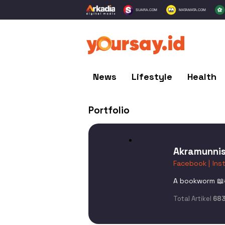
SUARA.COM
MATAMATA.COM
News
Lifestyle
Health
Portfolio
Akramunnis
Facebook |
Ins
A bookworm 📖
Total Artikel
68