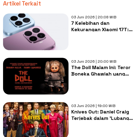
Artikel Terkait
03 Juni 2026 | 20:08 WIB
7 Kelebihan dan
Kekurangan Xiaomi 17T:
Telefoto Lebih Ciamik,
Performa Kencang
03 Juni 2026 | 20:00 WIB
The Doll Malam Ini: Teror
Boneka Ghawiah yang
Ganggu Kehidupan Denny
Sumargo dan Shandy
Aulia
03 Juni 2026 | 19:00 WIB
Knives Out: Daniel Craig
Terjebak dalam 'Lubang
Donat' Penuh
Kebohongan, Malam Ini di