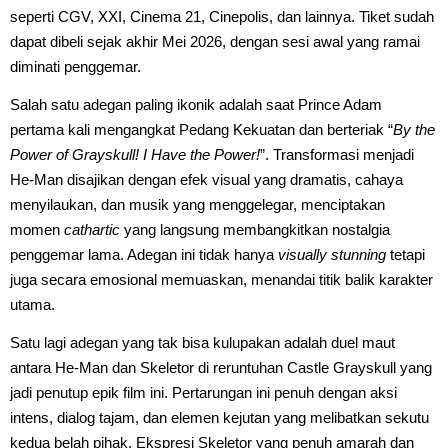
seperti CGV, XXI, Cinema 21, Cinepolis, dan lainnya. Tiket sudah
dapat dibeli sejak akhir Mei 2026, dengan sesi awal yang ramai
diminati penggemar.
Salah satu adegan paling ikonik adalah saat Prince Adam
pertama kali mengangkat Pedang Kekuatan dan berteriak “
By the
Power of Grayskull! I Have the Power!
”. Transformasi menjadi
He-Man disajikan dengan efek visual yang dramatis, cahaya
menyilaukan, dan musik yang menggelegar, menciptakan
momen
cathartic
yang langsung membangkitkan nostalgia
penggemar lama. Adegan ini tidak hanya
visually stunning
tetapi
juga secara emosional memuaskan, menandai titik balik karakter
utama.
Satu lagi adegan yang tak bisa kulupakan adalah duel maut
antara He-Man dan Skeletor di reruntuhan Castle Grayskull yang
jadi penutup epik film ini. Pertarungan ini penuh dengan aksi
intens, dialog tajam, dan elemen kejutan yang melibatkan sekutu
kedua belah pihak. Ekspresi Skeletor yang penuh amarah dan