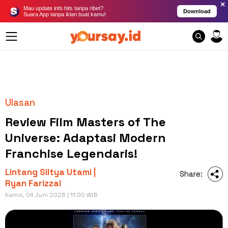
×
Mau update info hits tanpa ribet?
Download
Suara App tanpa iklan buat kamu!
Ulasan
Review Film Masters of The
Universe: Adaptasi Modern
Franchise Legendaris!
Lintang Siltya Utami |
Share:
Ryan Farizzal
Kamis, 04 Juni 2026 | 11:00 WIB