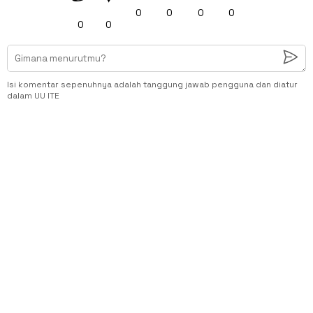
0
0
0
0
0
0
Isi komentar sepenuhnya adalah tanggung jawab pengguna dan diatur
dalam UU ITE