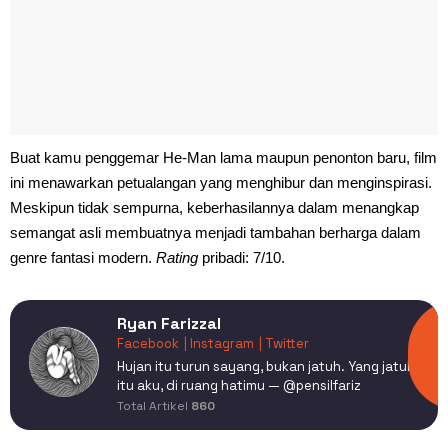
Buat kamu penggemar He-Man lama maupun penonton baru, film
ini menawarkan petualangan yang menghibur dan menginspirasi.
Meskipun tidak sempurna, keberhasilannya dalam menangkap
semangat asli membuatnya menjadi tambahan berharga dalam
genre fantasi modern.
Rating
pribadi: 7/10.
Ryan Farizzal
Facebook
| Instagram
| Twitter
Hujan itu turun sayang, bukan jatuh. Yang jatuh
itu aku, di ruang hatimu — @pensilfariz
Total Artikel
860