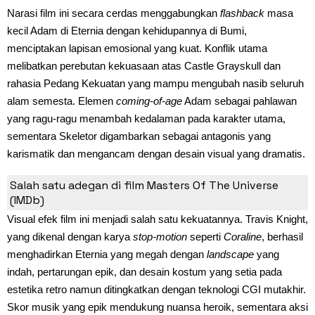
Narasi film ini secara cerdas menggabungkan
flashback
masa
kecil Adam di Eternia dengan kehidupannya di Bumi,
menciptakan lapisan emosional yang kuat. Konflik utama
melibatkan perebutan kekuasaan atas Castle Grayskull dan
rahasia Pedang Kekuatan yang mampu mengubah nasib seluruh
alam semesta. Elemen
coming-of-age
Adam sebagai pahlawan
yang ragu-ragu menambah kedalaman pada karakter utama,
sementara Skeletor digambarkan sebagai antagonis yang
karismatik dan mengancam dengan desain visual yang dramatis.
Review
Film
Masters of the Universe
Salah satu adegan di film Masters Of The Universe
(IMDb)
Visual efek film ini menjadi salah satu kekuatannya. Travis Knight,
yang dikenal dengan karya
stop-motion
seperti
Coraline
, berhasil
menghadirkan Eternia yang megah dengan
landscape
yang
indah, pertarungan epik, dan desain kostum yang setia pada
estetika retro namun ditingkatkan dengan teknologi CGI mutakhir.
Skor musik yang epik mendukung nuansa heroik, sementara aksi