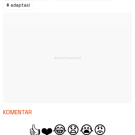
# adaptasi
KOMENTAR
😂
😧
😭
😡
👍
❤️