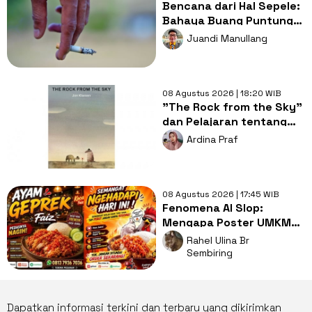
Bencana dari Hal Sepele:
Bahaya Buang Puntung
Rokok Sembarangan di
Juandi Manullang
Musim Kemarau
08 Agustus 2026 | 18:20 WIB
"The Rock from the Sky"
dan Pelajaran tentang
Berani Menghadapi
Ardina Praf
Perubahan
08 Agustus 2026 | 17:45 WIB
Fenomena AI Slop:
Mengapa Poster UMKM
Makin Seragam dan Bikin
Rahel Ulina Br
Kita Bosan?
Sembiring
Dapatkan informasi terkini dan terbaru yang dikirimkan