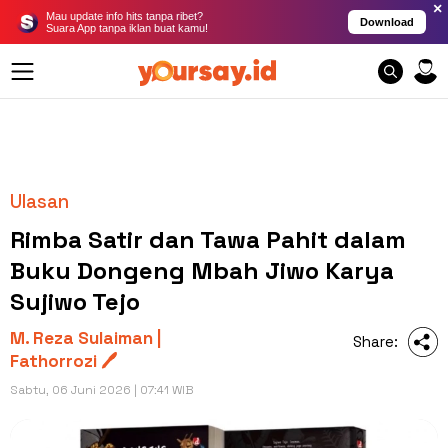
×
Mau update info hits tanpa ribet?
Download
Suara App tanpa iklan buat kamu!
Ulasan
Rimba Satir dan Tawa Pahit dalam
Buku Dongeng Mbah Jiwo Karya
Sujiwo Tejo
M. Reza Sulaiman |
Share:
Fathorrozi 🖊️
Sabtu, 06 Juni 2026 | 07:41 WIB