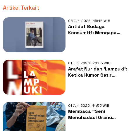
Artikel Terkait
05 Juni 2026 | 15:45 WIB
Antidot Budaya
Konsumtif: Mengapa
Mahakarya Tolstoy
Tahun 1886 Semakin
Relevan Sekarang?
01 Juni 2026 | 20:05 WIB
Arafat Nur dan 'Lampuki':
Ketika Humor Satir
Bertemu dengan Tragedi
Kemanusiaan
01 Juni 2026 | 14:55 WIB
Membaca "Seni
Menghadapi Orang
Manipulatif" di Tengah
Zaman Penuh Muslihat