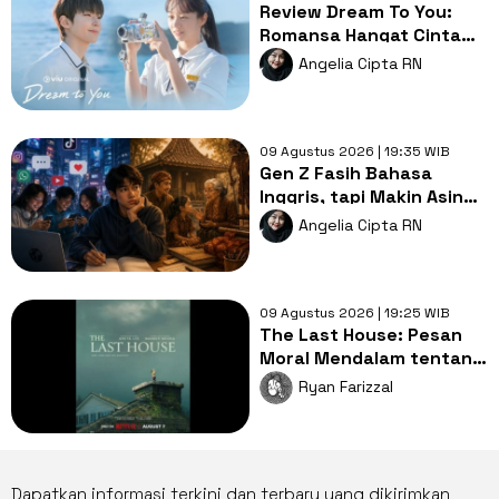
Review Dream To You:
Romansa Hangat Cinta
Pertama, Luka dan
Angelia Cipta RN
Impian
09 Agustus 2026 | 19:35 WIB
Gen Z Fasih Bahasa
Inggris, tapi Makin Asing
dengan Bahasa Ibu,
Angelia Cipta RN
Mengapa?
09 Agustus 2026 | 19:25 WIB
The Last House: Pesan
Moral Mendalam tentang
Hubungan Manusia dan
Ryan Farizzal
Alam
Dapatkan informasi terkini dan terbaru yang dikirimkan