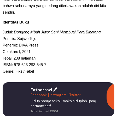
bahwa sebenarnya yang sedang ditertawakan adalah diri kita
sendiri.
Identitas Buku
Judul:
Dongeng Mbah Jiwo; Seni Membual Para Binatang
Penulis: Sujiwo Tejo
Penerbit: DIVA Press
Cetakan: I, 2021
Tebal: 238 halaman
ISBN: 978-623-293-545-7
Genre: Fiksi/Fabel
Fathorrozi 🖊️
Facebook
| Instagram
| Twitter
Hidup hanya sekali, maka hiduplah yang
bermanfaat!
Total Artikel
2204