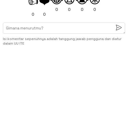
👍
❤️
0
0
0
0
0
0
Isi komentar sepenuhnya adalah tanggung jawab pengguna dan diatur
dalam UU ITE