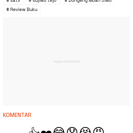
# satir
# sujiwo tejo
# Dongeng Mbah Jiwo
# Review Buku
KOMENTAR
😂
😧
😭
😡