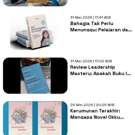
31 Mei 2026 | 17:41 WIB
Bahagia Tak Perlu
Menunggu: Pelajaran dari
Seni Membahagiakan Diri
Sendiri
31 Mei 2026 | 17:00 WIB
Review Leadership
Mastery: Apakah Buku Ini
Layak Jadi Kitab Wajib
Para Pemimpin Masa
Kini?
28 Mei 2026 | 20:25 WIB
Kerumunan Terakhir:
Mengapa Novel Okky
Madasari Ini Ramalan
Paling Akurat Tentang