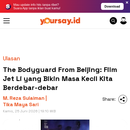
×
Mau update info hits tanpa ribet?
Download
Suara App tanpa iklan buat kamu!
Ulasan
The Bodyguard From Beijing: Film
Jet Li yang Bikin Masa Kecil Kita
Berdebar-debar
M. Reza Sulaiman |
Share:
Tika Maya Sari
Kamis, 25 Juni 2026 | 19:10 WIB