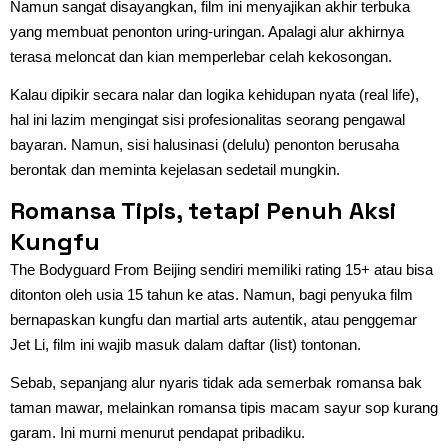
Namun sangat disayangkan, film ini menyajikan akhir terbuka
yang membuat penonton uring-uringan. Apalagi alur akhirnya
terasa meloncat dan kian memperlebar celah kekosongan.
Kalau dipikir secara nalar dan logika kehidupan nyata (real life),
hal ini lazim mengingat sisi profesionalitas seorang pengawal
bayaran. Namun, sisi halusinasi (delulu) penonton berusaha
berontak dan meminta kejelasan sedetail mungkin.
Romansa Tipis, tetapi Penuh Aksi
Kungfu
The Bodyguard From Beijing sendiri memiliki rating 15+ atau bisa
ditonton oleh usia 15 tahun ke atas. Namun, bagi penyuka film
bernapaskan kungfu dan martial arts autentik, atau penggemar
Jet Li, film ini wajib masuk dalam daftar (list) tontonan.
Sebab, sepanjang alur nyaris tidak ada semerbak romansa bak
taman mawar, melainkan romansa tipis macam sayur sop kurang
garam. Ini murni menurut pendapat pribadiku.