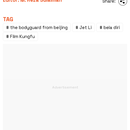
Share:
TAG
# the bodyguard from beijing
# Jet Li
# bela diri
# Film Kungfu