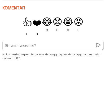
KOMENTAR
😂
😧
😭
😡
👍
❤️
0
0
0
0
0
0
Isi komentar sepenuhnya adalah tanggung jawab pengguna dan diatur
dalam UU ITE