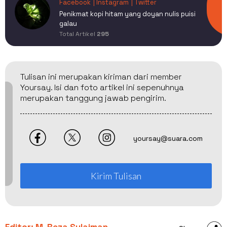
Facebook
| Instagram
| Twitter
Penikmat kopi hitam yang doyan nulis puisi
galau
Total Artikel
295
Tulisan ini merupakan kiriman dari member
Yoursay. Isi dan foto artikel ini sepenuhnya
merupakan tanggung jawab pengirim.
yoursay@suara.com
Kirim Tulisan
Editor: M. Reza Sulaiman