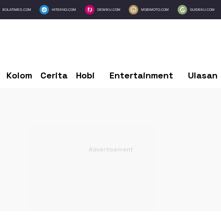
BOLATIMES.COM
HITEKNO.COM
DEWIKU.COM
MOBIMOTO.COM
GUIDEKU.COM
Kolom
Cerita
Hobi
Entertainment
Ulasan