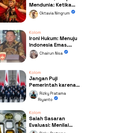
Mendunia: Ketika
Kolaborasi
Oktavia Ningrum
Mengubah Wajah
Kemiren
Kolom
Ironi Hukum: Menuju
Indonesia Emas,
Ternyata Emasnya
Chairun Nisa
Ada di Rumah Febrie!
Kolom
Jangan Puji
Pemerintah karena
Kerja: Mengapa
Rizky Pratama
Publik Begitu Mudah
Riyanto
Terpesona?
Kolom
Salah Sasaran
Evaluasi: Menilai
Program MBG Lewat