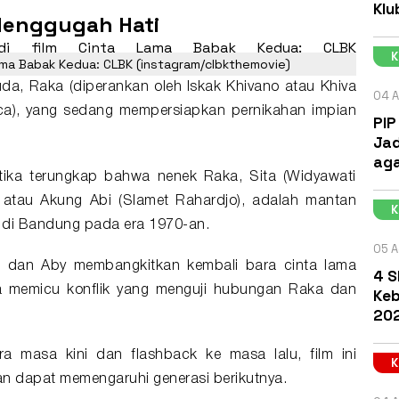
Klu
Menggugah Hati
Lama Babak Kedua: CLBK (instagram/clbkthemovie)
a, Raka (diperankan oleh Iskak Khivano atau Khiva
04 A
ca
), yang sedang mempersiapkan pernikahan impian
PIP
Jad
aga
tika terungkap bahwa nenek Raka, Sita (Widyawati
 atau Akung Abi (
Slamet Rahardjo
), adalah mantan
u di Bandung pada era 1970-an.
05 A
ta dan Aby membangkitkan kembali bara cinta lama
4 S
ga memicu konflik yang menguji hubungan Raka dan
Keb
202
ara masa kini dan flashback ke masa lalu, film ini
n dapat memengaruhi generasi berikutnya.