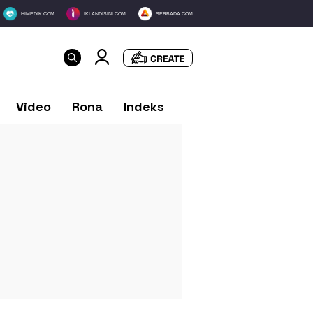
HIMEDIK.COM
IKLANDISINI.COM
SERBADA.COM
Video
Rona
Indeks