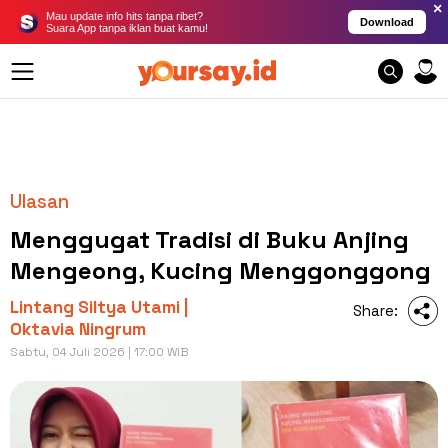
×
Mau update info hits tanpa ribet?
Download
Suara App tanpa iklan buat kamu!
Ulasan
Menggugat Tradisi di Buku Anjing
Mengeong, Kucing Menggonggong
Lintang Siltya Utami |
Share:
Oktavia Ningrum
Sabtu, 04 Juli 2026 | 17:00 WIB