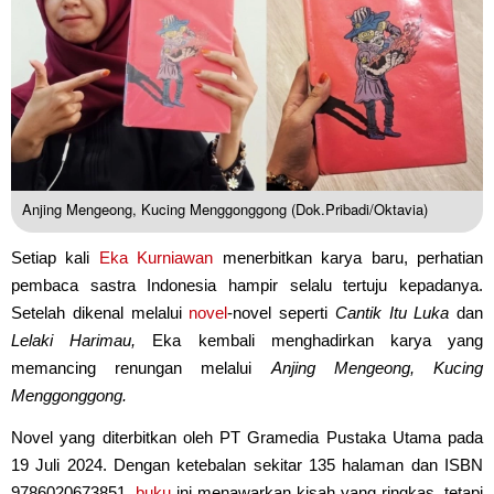
Anjing Mengeong, Kucing Menggonggong (Dok.Pribadi/Oktavia)
Setiap kali
Eka Kurniawan
menerbitkan karya baru, perhatian
pembaca sastra Indonesia hampir selalu tertuju kepadanya.
Setelah dikenal melalui
novel
-novel seperti
Cantik Itu Luka
dan
Lelaki Harimau,
Eka kembali menghadirkan karya yang
memancing renungan melalui
Anjing Mengeong, Kucing
Menggonggong.
Novel yang diterbitkan oleh PT Gramedia Pustaka Utama pada
19 Juli 2024. Dengan ketebalan sekitar 135 halaman dan ISBN
9786020673851,
buku
ini menawarkan kisah yang ringkas, tetapi