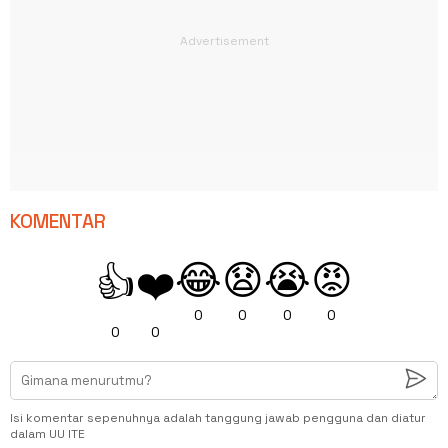
KOMENTAR
😂
😧
😭
😡
👍
❤️
0
0
0
0
0
0
Isi komentar sepenuhnya adalah tanggung jawab pengguna dan diatur
dalam UU ITE