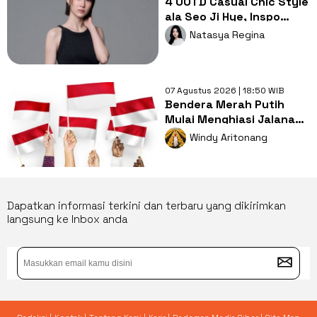
4 OOTD Casual Chic Style
ala Seo Ji Hye, Inspo
Gaya Ngampus Sampai
Natasya Regina
Ngantor!
07 Agustus 2026 | 18:50 WIB
Bendera Merah Putih
Mulai Menghiasi Jalanan,
Mengapa Tradisi ini
Windy Aritonang
Penting?
Dapatkan informasi terkini dan terbaru yang dikirimkan
langsung ke Inbox anda