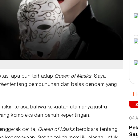
ktasi apa pun terhadap
Queen of Masks
. Saya
iller
tentang pembunuhan dan balas dendam yang
TE
B
makin terasa bahwa kekuatan utamanya justru
r yang kompleks dan penuh kepentingan.
04 A
Pel
penggerak cerita,
Queen of Masks
berbicara tentang
Say