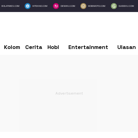
BOLATIMES.COM
HITEKNO.COM
DEWIKU.COM
MOBIMOTO.COM
GUIDEKU.COM
Kolom
Cerita
Hobi
Entertainment
Ulasan