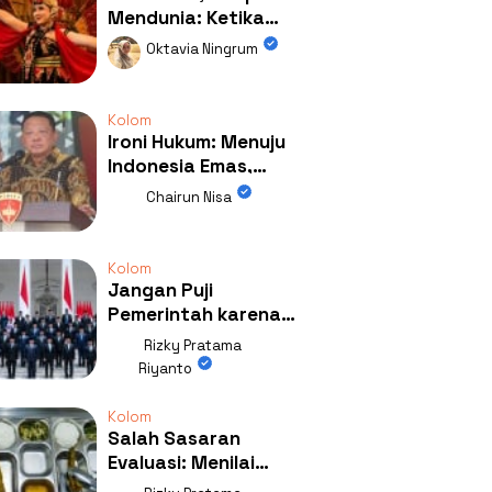
Mendunia: Ketika
Kolaborasi
Oktavia Ningrum
Mengubah Wajah
Kemiren
Kolom
Ironi Hukum: Menuju
Indonesia Emas,
Ternyata Emasnya
Chairun Nisa
Ada di Rumah Febrie!
Kolom
Jangan Puji
Pemerintah karena
Kerja: Mengapa
Rizky Pratama
Publik Begitu Mudah
Riyanto
Terpesona?
Kolom
Salah Sasaran
Evaluasi: Menilai
Program MBG Lewat