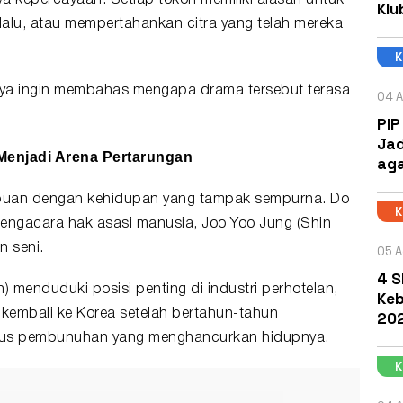
a kepercayaan. Setiap tokoh memiliki alasan untuk
Klu
lu, atau mempertahankan citra yang telah mereka
aya ingin membahas mengapa drama tersebut terasa
04 A
PIP
Jad
enjadi Arena Pertarungan
aga
puan dengan kehidupan yang tampak sempurna. Do
 pengacara hak asasi
manusia
, Joo Yoo Jung (Shin
 seni.
05 A
4 S
) menduduki posisi penting di industri perhotelan,
Keb
kembali ke Korea setelah bertahun-tahun
202
sus pembunuhan yang menghancurkan hidupnya.