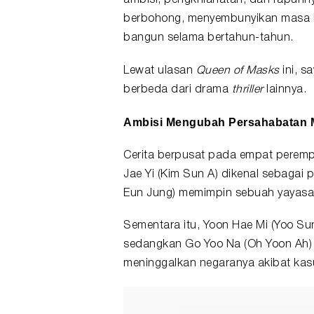
ambisi, pengkhianatan, dan rapuhny
berbohong, menyembunyikan masa la
bangun selama bertahun-tahun.
Lewat
ulasan
Queen of Masks
ini, s
berbeda dari drama
thriller
lainnya.
Ambisi Mengubah Persahabatan M
Cerita berpusat pada empat perem
Jae Yi (Kim Sun A) dikenal sebagai
Eun Jung) memimpin sebuah yayasan
Sementara itu, Yoon Hae Mi (Yoo Sun
sedangkan Go Yoo Na (Oh Yoon Ah) 
meninggalkan negaranya akibat ka