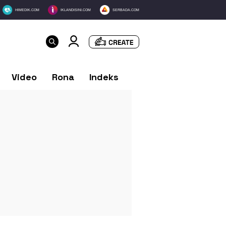
HIMEDIK.COM
IKLANDISINI.COM
SERBADA.COM
Video
Rona
Indeks