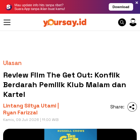
×
Mau update info hits tanpa ribet?
Download
Suara App tanpa iklan buat kamu!
Ulasan
Review Film The Get Out: Konflik
Berdarah Pemilik Klub Malam dan
Kartel
Lintang Siltya Utami |
Share:
Ryan Farizzal
Kamis, 09 Juli 2026 | 11:00 WIB