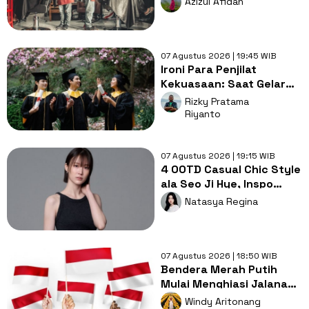
Azizul Afidah
Gampang Ditata
07 Agustus 2026 | 19:45 WIB
Ironi Para Penjilat
Kekuasaan: Saat Gelar
Akademis Kalah oleh
Rizky Pratama
Mental ABS
Riyanto
07 Agustus 2026 | 19:15 WIB
4 OOTD Casual Chic Style
ala Seo Ji Hye, Inspo
Gaya Ngampus Sampai
Natasya Regina
Ngantor!
07 Agustus 2026 | 18:50 WIB
Bendera Merah Putih
Mulai Menghiasi Jalanan,
Mengapa Tradisi ini
Windy Aritonang