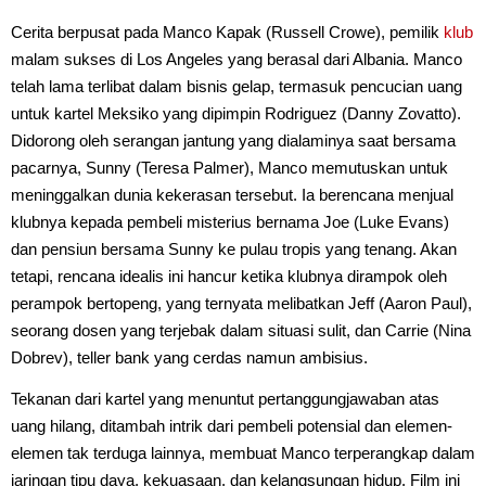
Cerita berpusat pada Manco Kapak (Russell Crowe), pemilik
klub
malam sukses di Los Angeles yang berasal dari Albania. Manco
telah lama terlibat dalam bisnis gelap, termasuk pencucian uang
untuk kartel Meksiko yang dipimpin Rodriguez (Danny Zovatto).
Didorong oleh serangan jantung yang dialaminya saat bersama
pacarnya, Sunny (Teresa Palmer), Manco memutuskan untuk
meninggalkan dunia kekerasan tersebut. Ia berencana menjual
klubnya kepada pembeli misterius bernama Joe (Luke Evans)
dan pensiun bersama Sunny ke pulau tropis yang tenang. Akan
tetapi, rencana idealis ini hancur ketika klubnya dirampok oleh
perampok bertopeng, yang ternyata melibatkan Jeff (Aaron Paul),
seorang dosen yang terjebak dalam situasi sulit, dan Carrie (Nina
Dobrev), teller bank yang cerdas namun ambisius.
Tekanan dari kartel yang menuntut pertanggungjawaban atas
uang hilang, ditambah intrik dari pembeli potensial dan elemen-
elemen tak terduga lainnya, membuat Manco terperangkap dalam
jaringan tipu daya, kekuasaan, dan kelangsungan hidup. Film ini