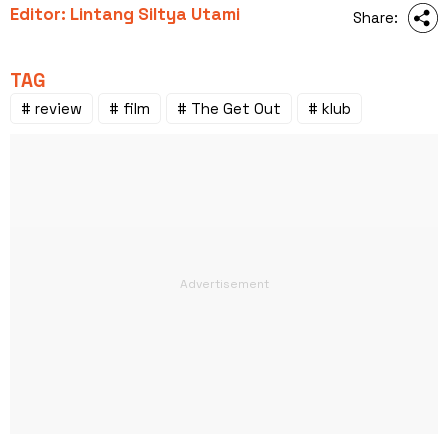
Editor: Lintang Siltya Utami
Share:
TAG
# review
# film
# The Get Out
# klub