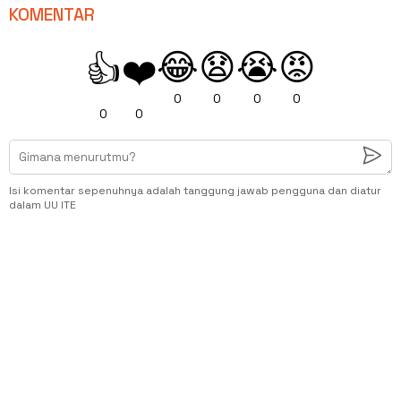
KOMENTAR
😂
😧
😭
😡
👍
❤️
0
0
0
0
0
0
Isi komentar sepenuhnya adalah tanggung jawab pengguna dan diatur
dalam UU ITE