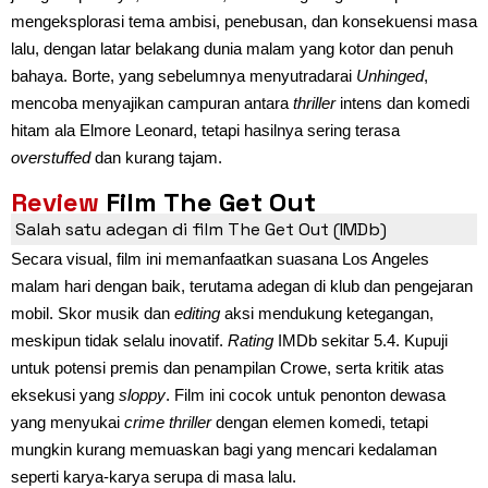
mengeksplorasi tema ambisi, penebusan, dan konsekuensi masa
lalu, dengan latar belakang dunia malam yang kotor dan penuh
bahaya. Borte, yang sebelumnya menyutradarai
Unhinged
,
mencoba menyajikan campuran antara
thriller
intens dan komedi
hitam ala Elmore Leonard, tetapi hasilnya sering terasa
overstuffed
dan kurang tajam.
Review
Film
The Get Out
Salah satu adegan di film The Get Out (IMDb)
Secara visual, film ini memanfaatkan suasana Los Angeles
malam hari dengan baik, terutama adegan di klub dan pengejaran
mobil. Skor musik dan
editing
aksi mendukung ketegangan,
meskipun tidak selalu inovatif.
Rating
IMDb sekitar 5.4. Kupuji
untuk potensi premis dan penampilan Crowe, serta kritik atas
eksekusi yang
sloppy
. Film ini cocok untuk penonton dewasa
yang menyukai
crime thriller
dengan elemen komedi, tetapi
mungkin kurang memuaskan bagi yang mencari kedalaman
seperti karya-karya serupa di masa lalu.