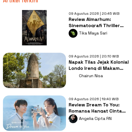
Artikel Terkini
09 Agustus 2026 | 20:45 WIB
Review Almarhum:
Sinematografi Thriller
Misteri Bernyawa
Tika Maya Sari
Kearifan Lokal
09 Agustus 2026 | 20:10 WIB
Napak Tilas Jejak Kolonial
Londo Ireng di Makam
Kherkof Purworejo
Chairun Nisa
09 Agustus 2026 | 19:40 WIB
Review Dream To You:
Romansa Hangat Cinta
Pertama, Luka dan
Angelia Cipta RN
Impian