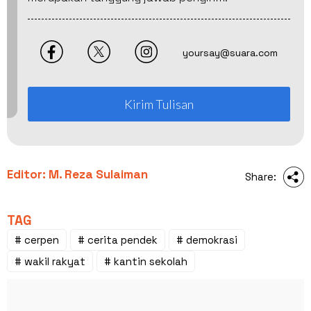
yoursay@suara.com
Kirim Tulisan
Editor: M. Reza Sulaiman
Share:
TAG
# cerpen
# cerita pendek
# demokrasi
# wakil rakyat
# kantin sekolah