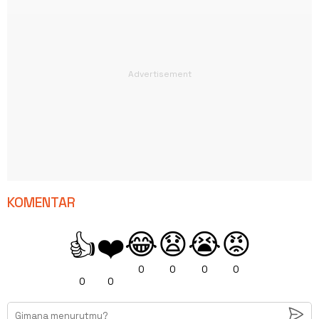
KOMENTAR
😂
😧
😭
😡
👍
❤️
0
0
0
0
0
0