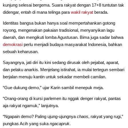
kunjung selesai bergema. Suara rakyat dengan 17+8 tuntutan tak
didengar, entah di mana telinga para
wakil rakyat
berada.
Identitas bangsa bukan hanya soal mempertahankan gotong
royong, mengenakan pakaian tradisional, menyanyikan lagu
daerah, dan mengikuti lomba Agustusan. Bima juga sadar bahwa
demokrasi
perlu menjadi budaya masyarakat Indonesia, bahkan
sebuah keharusan.
Sayangnya, jati diri itu kini sedang dirusak oleh pejabat, aparat,
dan pelaku anarkis. Menjelang istirahat, ia mulai tertegun sembari
berjalan menuju kantin untuk sekadar membeli camilan.
“Gue dukung demo,” ujar Karin sambil menepuk meja.
“Orang-orang di kursi parlemen itu nggak denger rakyat, pantas
aja rakyat ngamuk,” lanjutnya.
“Ngapain demo? Paling ujung-ujungnya
chaos
, rakyat yang rugi,”
pungkas Acih yang suka
ngacapruk
.