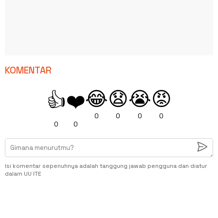
KOMENTAR
😂
😧
😭
😡
👍
❤️
0
0
0
0
0
0
Isi komentar sepenuhnya adalah tanggung jawab pengguna dan diatur
dalam UU ITE