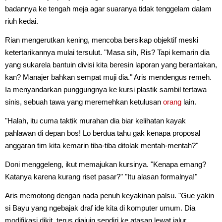
badannya ke tengah meja agar suaranya tidak tenggelam dalam
riuh kedai.
Rian mengerutkan kening, mencoba bersikap objektif meski
ketertarikannya mulai tersulut. "Masa sih, Ris? Tapi kemarin dia
yang sukarela bantuin divisi kita beresin laporan yang berantakan,
kan? Manajer bahkan sempat muji dia." Aris mendengus remeh.
Ia menyandarkan punggungnya ke kursi plastik sambil tertawa
sinis, sebuah tawa yang meremehkan ketulusan
orang
lain.
"Halah, itu cuma taktik murahan dia biar kelihatan kayak
pahlawan di depan bos! Lo berdua tahu gak kenapa proposal
anggaran tim kita kemarin tiba-tiba ditolak mentah-mentah?"
Doni menggeleng, ikut memajukan kursinya. "Kenapa emang?
Katanya karena kurang riset pasar?" "Itu alasan formalnya!"
Aris memotong dengan nada penuh keyakinan palsu. "Gue yakin
si Bayu yang ngebajak draf ide kita di komputer umum. Dia
modifikasi dikit, terus diajuin sendiri ke atasan lewat jalur