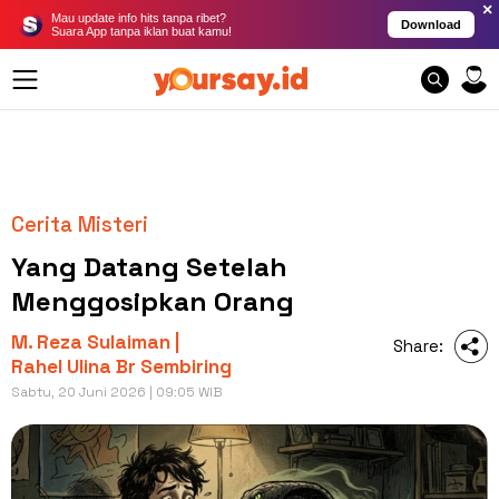
×
Mau update info hits tanpa ribet?
Download
Suara App tanpa iklan buat kamu!
Cerita Misteri
Yang Datang Setelah
Menggosipkan Orang
M. Reza Sulaiman |
Share:
Rahel Ulina Br Sembiring
Sabtu, 20 Juni 2026 | 09:05 WIB