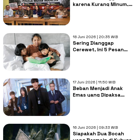
karena Kurang Minum,
Migrant Watch Soroti
Bekas Sayatan di
Jenazah PMI NTT
18 Juni 2026 | 20:35 WIB
Sering Dianggap
Cerewet, Ini 5 Pesan
Cinta di Balik Kisah Masa
Lalu Orang Tua
17 Juni 2026 | 11:50 WIB
Beban Menjadi Anak
Emas yang Dipaksa
Menebus Kegagalan
Orang Tua
16 Juni 2026 | 09:33 WIB
Siapakah Dua Bocah