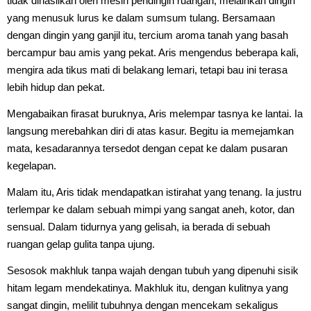
tidak dihasilkan oleh mesin pendingin ruangan, melainkan dingin
yang menusuk lurus ke dalam sumsum tulang. Bersamaan
dengan dingin yang ganjil itu, tercium aroma tanah yang basah
bercampur bau amis yang pekat. Aris mengendus beberapa kali,
mengira ada tikus mati di belakang lemari, tetapi bau ini terasa
lebih hidup dan pekat.
Mengabaikan firasat buruknya, Aris melempar tasnya ke lantai. Ia
langsung merebahkan diri di atas kasur. Begitu ia memejamkan
mata, kesadarannya tersedot dengan cepat ke dalam pusaran
kegelapan.
Malam itu, Aris tidak mendapatkan istirahat yang tenang. Ia justru
terlempar ke dalam sebuah mimpi yang sangat aneh, kotor, dan
sensual. Dalam tidurnya yang gelisah, ia berada di sebuah
ruangan gelap gulita tanpa ujung.
Sesosok makhluk tanpa wajah dengan tubuh yang dipenuhi sisik
hitam legam mendekatinya. Makhluk itu, dengan kulitnya yang
sangat dingin, melilit tubuhnya dengan mencekam sekaligus