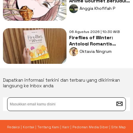
Anime Gourmet Berjudul I
Love Dokagui! Mochizuki-
Anggia Khofifah P
san
06 Agustus 2026 | 10:30 WIB
Fireflies of Winter:
Antologi Romantis
Tentang Harapan yang
Oktavia Ningrum
Nyaris Padam
Dapatkan informasi terkini dan terbaru yang dikirimkan
langsung ke Inbox anda
Redaksi |
Kontak |
Tentang Kami |
Karir |
Pedoman Media Siber |
Site Map