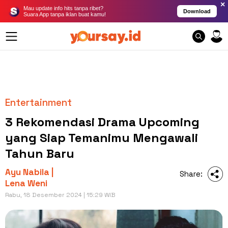
×
Mau update info hits tanpa ribet?
Download
Suara App tanpa iklan buat kamu!
Entertainment
3 Rekomendasi Drama Upcoming
yang Siap Temanimu Mengawali
Tahun Baru
Ayu Nabila |
Share:
Lena Weni
Rabu, 18 Desember 2024 | 15:29 WIB