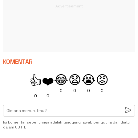
KOMENTAR
😂
😧
😭
😡
👍
❤️
0
0
0
0
0
0
Isi komentar sepenuhnya adalah tanggung jawab pengguna dan diatur
dalam UU ITE