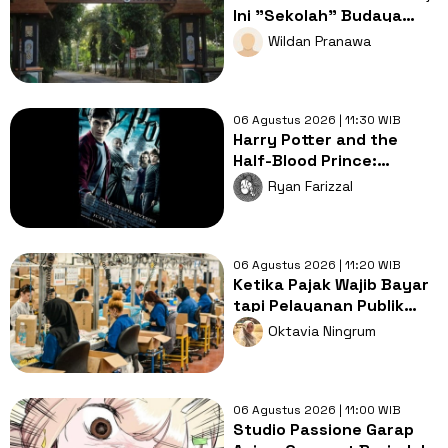
Ini "Sekolah" Budaya
Paling Nyata di Ujung
Wildan Pranawa
Timur Jawa
06 Agustus 2026 | 11:30 WIB
Harry Potter and the
Half-Blood Prince:
Langkah Awal Pencarian
Ryan Farizzal
Horcruxes!
06 Agustus 2026 | 11:20 WIB
Ketika Pajak Wajib Bayar
tapi Pelayanan Publik
Jalan di Tempat, Di Mana
Oktavia Ningrum
Letak Keadilannya?
06 Agustus 2026 | 11:00 WIB
Studio Passione Garap