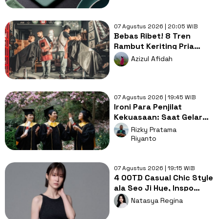
07 Agustus 2026 | 20:05 WIB
Bebas Ribet! 8 Tren
Rambut Keriting Pria
untuk Wajah Kotak yang
Azizul Afidah
Gampang Ditata
07 Agustus 2026 | 19:45 WIB
Ironi Para Penjilat
Kekuasaan: Saat Gelar
Akademis Kalah oleh
Rizky Pratama
Mental ABS
Riyanto
07 Agustus 2026 | 19:15 WIB
4 OOTD Casual Chic Style
ala Seo Ji Hye, Inspo
Gaya Ngampus Sampai
Natasya Regina
Ngantor!