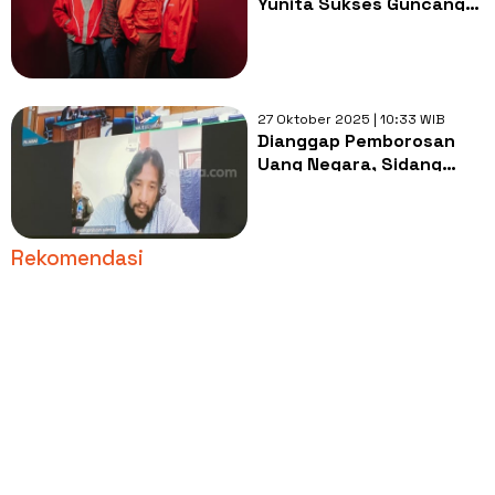
Yunita Sukses Guncang
Weekend Project #3 di
Senayan Park
27 Oktober 2025 | 10:33 WIB
Dianggap Pemborosan
Uang Negara, Sidang
Online Ammar Zoni
Diprotes Keras
Pengacara
Rekomendasi