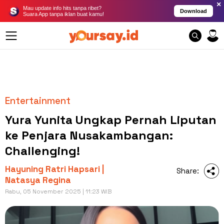
×
Mau update info hits tanpa ribet?
Download
Suara App tanpa iklan buat kamu!
Entertainment
Yura Yunita Ungkap Pernah Liputan
ke Penjara Nusakambangan:
Challenging!
Hayuning Ratri Hapsari |
Share:
Natasya Regina
Rabu, 05 November 2025 | 11:23 WIB