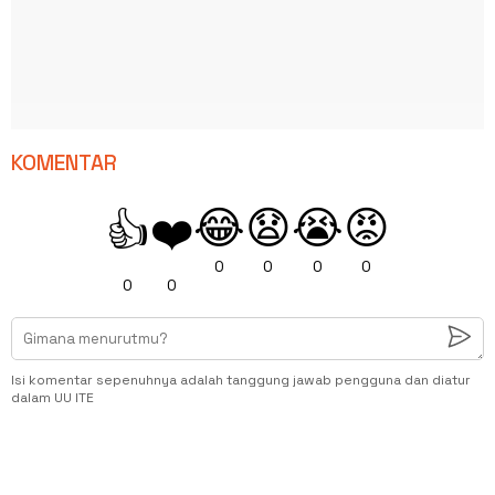
KOMENTAR
😂
😧
😭
😡
👍
❤️
0
0
0
0
0
0
Isi komentar sepenuhnya adalah tanggung jawab pengguna dan diatur
dalam UU ITE