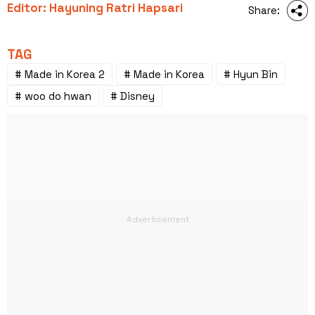
Editor: Hayuning Ratri Hapsari
Share:
TAG
# Made in Korea 2
# Made in Korea
# Hyun Bin
# woo do hwan
# Disney