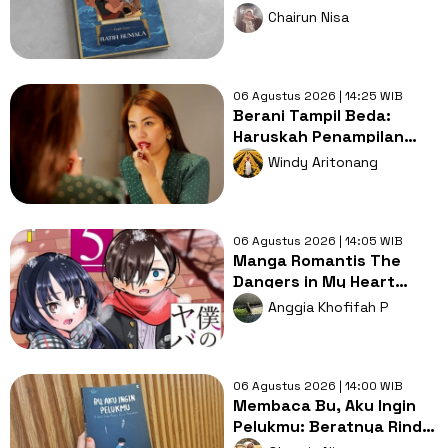
Kisah Sunan Giri Lewat
Chairun Nisa
Saga dari Samudra
06 Agustus 2026 | 14:25 WIB
Berani Tampil Beda:
Haruskah Penampilan
Menentukan
Windy Aritonang
Kepercayaan Diri?
06 Agustus 2026 | 14:05 WIB
Manga Romantis The
Dangers in My Heart
Resmi Tamat dalam Tiga
Anggia Khofifah P
Chapter Lagi
06 Agustus 2026 | 14:00 WIB
Membaca Bu, Aku Ingin
Pelukmu: Beratnya Rindu
Ketika Ibu Tak Lagi Ada