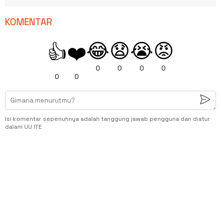
KOMENTAR
😂
😧
😭
😡
👍
❤️
0
0
0
0
0
0
Isi komentar sepenuhnya adalah tanggung jawab pengguna dan diatur
dalam UU ITE