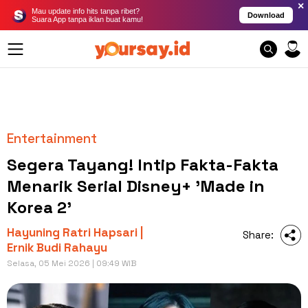
×
Mau update info hits tanpa ribet?
Download
Suara App tanpa iklan buat kamu!
Entertainment
Segera Tayang! Intip Fakta-Fakta
Menarik Serial Disney+ 'Made in
Korea 2'
Hayuning Ratri Hapsari |
Share:
Ernik Budi Rahayu
Selasa, 05 Mei 2026 | 09:49 WIB