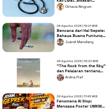
Kali Lipat, Bisakah
Layanan Kesehatan
Oktavia Ningrum
Tetap Murah?
08 Agustus 2026 | 18:21 WIB
Bencana dari Hal Sepele:
Bahaya Buang Puntung
Rokok Sembarangan di
Juandi Manullang
Musim Kemarau
08 Agustus 2026 | 18:20 WIB
"The Rock from the Sky"
dan Pelajaran tentang
Berani Menghadapi
Ardina Praf
Perubahan
08 Agustus 2026 | 17:45 WIB
Fenomena AI Slop:
Mengapa Poster UMKM