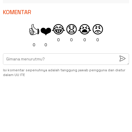
KOMENTAR
😂
😧
😭
😡
👍
❤️
0
0
0
0
0
0
Isi komentar sepenuhnya adalah tanggung jawab pengguna dan diatur
dalam UU ITE