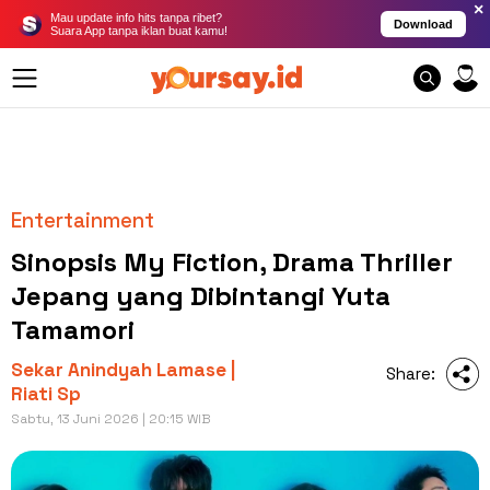
×
Mau update info hits tanpa ribet?
Download
Suara App tanpa iklan buat kamu!
Entertainment
Sinopsis My Fiction, Drama Thriller
Jepang yang Dibintangi Yuta
Tamamori
Sekar Anindyah Lamase |
Share:
Riati Sp
Sabtu, 13 Juni 2026 | 20:15 WIB