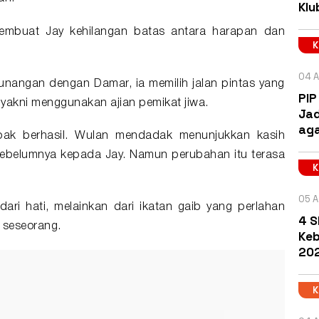
Klu
membuat Jay kehilangan batas antara harapan dan
04 A
unangan dengan Damar, ia memilih jalan pintas yang
PIP
akni menggunakan ajian pemikat jiwa.
Jad
aga
mpak berhasil. Wulan mendadak menunjukkan kasih
 sebelumnya kepada Jay. Namun perubahan itu terasa
05 A
ari hati, melainkan dari ikatan gaib yang perlahan
4 S
 seseorang.
Keb
202