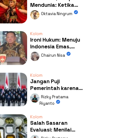
Mendunia: Ketika
Kolaborasi
Oktavia Ningrum
Mengubah Wajah
Kemiren
Kolom
Ironi Hukum: Menuju
Indonesia Emas,
Ternyata Emasnya
Chairun Nisa
Ada di Rumah Febrie!
Kolom
Jangan Puji
Pemerintah karena
Kerja: Mengapa
Rizky Pratama
Publik Begitu Mudah
Riyanto
Terpesona?
Kolom
Salah Sasaran
Evaluasi: Menilai
Program MBG Lewat