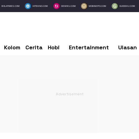
BOLATIMES.COM
HITEKNO.COM
DEWIKU.COM
MOBIMOTO.COM
GUIDEKU.COM
Kolom
Cerita
Hobi
Entertainment
Ulasan