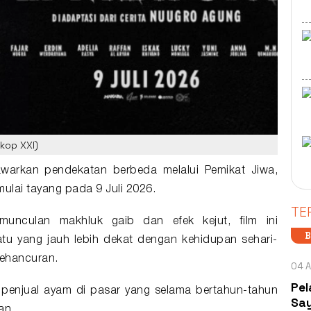
kop XXI)
awarkan pendekatan berbeda melalui
Pemikat Jiwa
,
lai tayang pada 9 Juli 2026.
TE
munculan makhluk gaib dan efek kejut, film ini
B
u yang jauh lebih dekat dengan kehidupan sehari-
kehancuran.
04 A
Pel
 penjual ayam di pasar yang selama bertahun-tahun
Say
an.