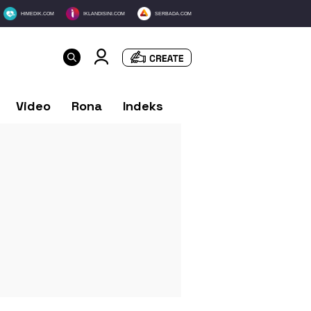
HIMEDIK.COM
IKLANDISINI.COM
SERBADA.COM
Video
Rona
Indeks