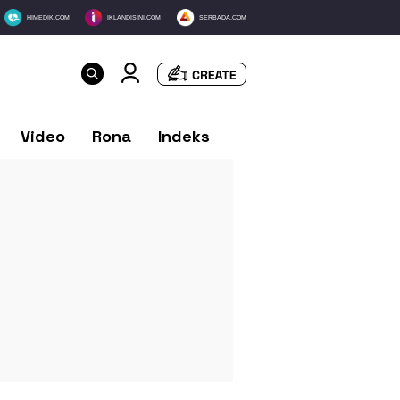
HIMEDIK.COM
IKLANDISINI.COM
SERBADA.COM
Video
Rona
Indeks