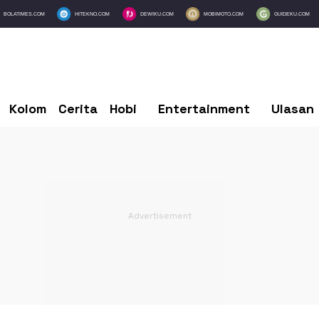
BOLATIMES.COM
HITEKNO.COM
DEWIKU.COM
MOBIMOTO.COM
GUIDEKU.COM
Kolom
Cerita
Hobi
Entertainment
Ulasan