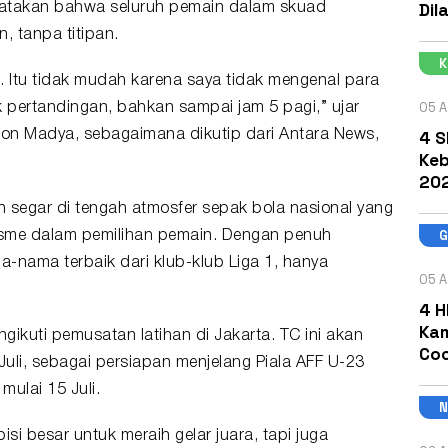
Dil
yatakan bahwa seluruh pemain dalam skuad
, tanpa titipan.
. Itu tidak mudah karena saya tidak mengenal para
05 A
pertandingan, bahkan sampai jam 5 pagi,” ujar
4 S
dion Madya, sebagaimana dikutip dari Antara News,
Keb
202
 segar di tengah atmosfer sepak bola nasional yang
tisme dalam pemilihan pemain. Dengan penuh
a-nama terbaik dari klub-klub Liga 1, hanya
05 A
4 H
Kam
ikuti pemusatan latihan di Jakarta. TC ini akan
Coc
Juli, sebagai persiapan menjelang
Piala AFF U-23
mulai 15 Juli.
 besar untuk meraih gelar juara, tapi juga