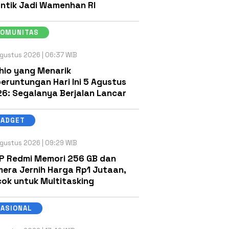
antik Jadi Wamenhan RI
KOMUNITAS
gustus 2026 | 06:37 WIB
hio yang Menarik
eruntungan Hari Ini 5 Agustus
6: Segalanya Berjalan Lancar
GADGET
gustus 2026 | 09:29 WIB
P Redmi Memori 256 GB dan
era Jernih Harga Rp1 Jutaan,
ok untuk Multitasking
NASIONAL