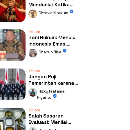
Mendunia: Ketika
Kolaborasi
Oktavia Ningrum
Mengubah Wajah
Kemiren
Kolom
Ironi Hukum: Menuju
Indonesia Emas,
Ternyata Emasnya
Chairun Nisa
Ada di Rumah Febrie!
Kolom
Jangan Puji
Pemerintah karena
Kerja: Mengapa
Rizky Pratama
Publik Begitu Mudah
Riyanto
Terpesona?
Kolom
Salah Sasaran
Evaluasi: Menilai
Program MBG Lewat